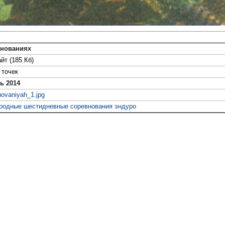
внованиях
йт (185 Кб)
точек
ь 2014
ovaniyah_1.jpg
одные шестидневные соревнования эндуро