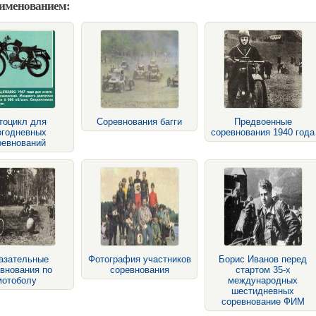
аименованием:
тоцикл для
Соревнования багги
Предвоенные
огодневных
соревнования 1940 года
ревнований
азательные
Фотография участников
Борис Иванов перед
внования по
соревнования
стартом 35-х
мотоболу
международных
шестидневных
соревнование ФИМ