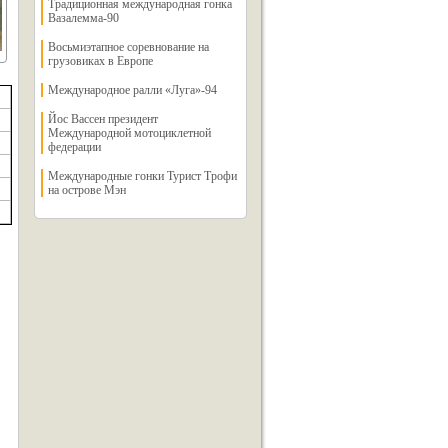
Традиционная международная гонка
Вазалемма-90
Восьмиэтапное соревнование на
грузовиках в Европе
Международное ралли «Луга»-94
Йос Вассен президент
Международной мотоциклетной
федерации
Международные гонки Турист Трофи
на острове Мэн