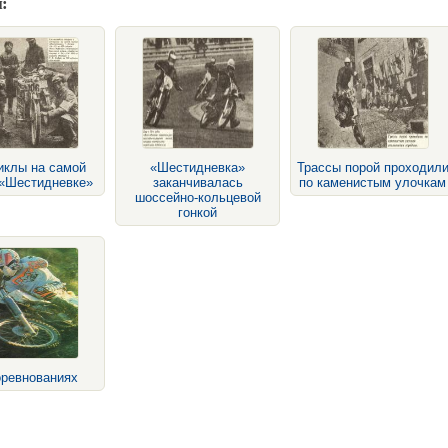
:
иклы на самой
«Шестидневка»
Трассы порой проходил
 «Шестидневке»
заканчивалась
по каменистым улочкам
шоссейно-кольцевой
гонкой
оревнованиях