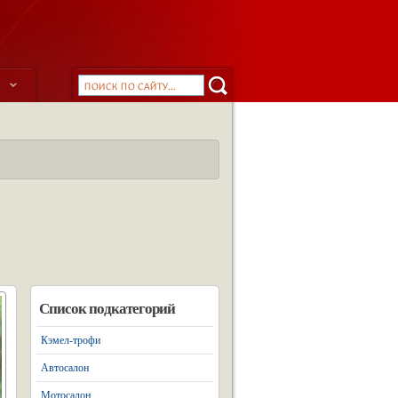
ы
Список подкатегорий
Кэмел-трофи
Автосалон
Мотосалон