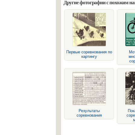
Другие фотографии с похожим н
Первые соревнования по
Мо
картингу
мн
со
Результаты
Пок
соревнования
соре