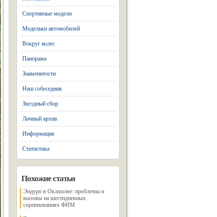
Спортивные модели
Модельки автомобилей
Вокруг колес
Панорама
Знаменитости
Наш собеседник
Звездный сбор
Личный архив
Информация
Статистика
Похожие статьи
Эндуро в Оклахоме: проблемы и
вызовы на шестидневных
соревнованиях ФИМ