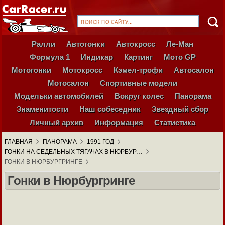
Ралли
Автогонки
Автокросс
Ле-Ман
Формула 1
Индикар
Картинг
Мото GP
Мотогонки
Мотокросс
Кэмел-трофи
Автосалон
Мотосалон
Спортивные модели
Модельки автомобилей
Вокруг колес
Панорама
Знаменитости
Наш собеседник
Звездный сбор
Личный архив
Информация
Статистика
ГЛАВНАЯ
ПАНОРАМА
1991 ГОД
ГОНКИ НА СЕДЕЛЬНЫХ ТЯГАЧАХ В НЮРБУР…
ГОНКИ В НЮРБУРГРИНГЕ
Гонки в Нюрбургринге