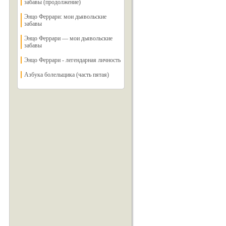
забавы (продолжение)
Энцо Феррари: мои дьявольские
забавы
Энцо Феррари — мои дьявольские
забавы
Энцо Феррари - легендарная личность
Азбука болельщика (часть пятая)