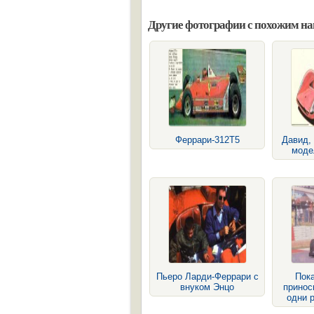
Другие фотографии с похожим н
Феррари-312Т5
Давид, 
моде
Пьеро Ларди-Феррари с
Пок
внуком Энцо
принос
одни 