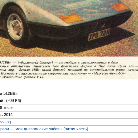
и-512ВВ»
йт (209 Кб)
48
точек
ь 2014
2vv.jpg
рари — мои дьявольские забавы (пятая часть)