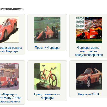
аименованием:
одна из ранних
Прост и Феррари
Феррари меняет
лей Феррари
конструкцию
воздухозаборников
а «Феррари»
Представитель от
Феррари-348ТС
ит Жану Алези
Феррари
разочарования