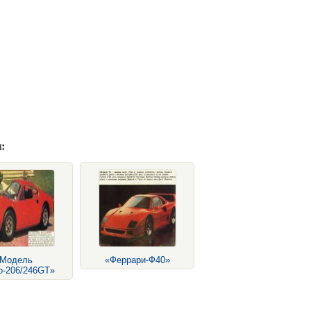
:
Модель
«Феррари-Ф40»
о-206/246GT»