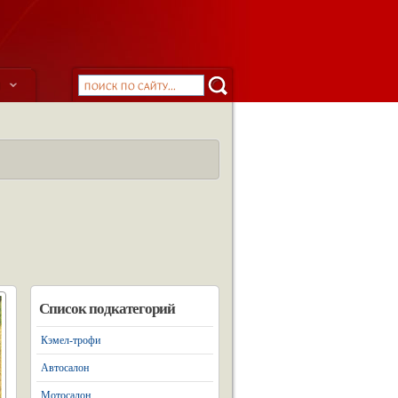
ы
Список подкатегорий
Кэмел-трофи
Автосалон
Мотосалон