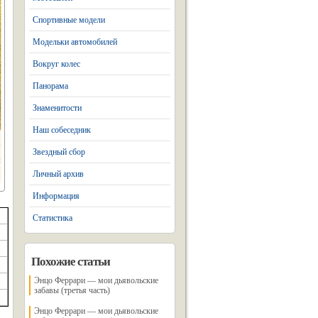
Спортивные модели
Модельки автомобилей
Вокруг колес
Панорама
Знаменитости
Наш собеседник
Звездный сбор
Личный архив
Информация
Статистика
Похожие статьи
Энцо Феррари — мои дьявольские
забавы (третья часть)
Энцо Феррари — мои дьявольские