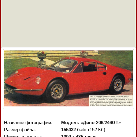
Название фотографии:
Модель «Дино-206/246GT»
Размер файла:
155432
байт (152 Кб)
Ширина и высота:
1000 x 435
точек