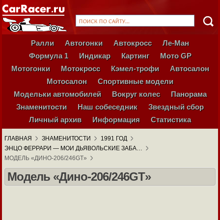
Ралли
Автогонки
Автокросс
Ле-Ман
Формула 1
Индикар
Картинг
Мото GP
Мотогонки
Мотокросс
Кэмел-трофи
Автосалон
Мотосалон
Спортивные модели
Модельки автомобилей
Вокруг колес
Панорама
Знаменитости
Наш собеседник
Звездный сбор
Личный архив
Информация
Статистика
ГЛАВНАЯ
ЗНАМЕНИТОСТИ
1991 ГОД
ЭНЦО ФЕРРАРИ — МОИ ДЬЯВОЛЬСКИЕ ЗАБА…
МОДЕЛЬ «ДИНО-206/246GT»
Модель «Дино-206/246GT»