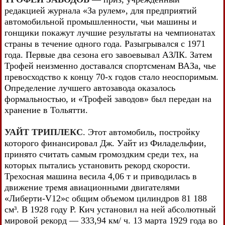
редакцией журнала «За рулем», для предприятий
автомобильной промышленности, чьи машины и
гонщики покажут лучшие результаты на чемпионатах
страны в течение одного года. Разыгрывался с 1971
года. Первые два сезона его завоевывал АЗЛК. Затем
Трофей неизменно доставался спортсменам ВАЗа, чье
превосходство к концу 70-х годов стало неоспоримым.
Определение лучшего автозавода оказалось
формальностью, и «Трофей заводов» был передан на
хранение в Тольятти.
УАЙТ ТРИПЛЕКС
. Этот автомобиль, постройку
которого финансировал Дж. Уайт из Филадельфии,
принято считать самым громоздким среди тех, на
которых пытались установить рекорд скорости.
Трехосная машина весила 4,06 т и приводилась в
движение тремя авиационными двигателями
«Либерти-V12»с общим объемом цилиндров 81 188
см³. В 1928 году Р. Кич установил на ней абсолютный
мировой рекорд — 333,94 км/ ч. 13 марта 1929 года во