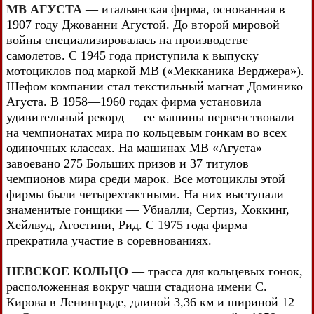
МВ АГУСТА
— итальянская фирма, основанная в
1907 году Джованни Агустой. До второй мировой
войны специализировалась на производстве
самолетов. С 1945 года приступила к выпуску
мотоциклов под маркой MB («Мекканика Верджера»).
Шефом компании стал текстильный магнат Доминико
Агуста. В 1958—1960 годах фирма установила
удивительный рекорд — ее машины первенствовали
на чемпионатах мира по кольцевым гонкам во всех
одиночных классах. На машинах MB «Агуста»
завоевано 275 Больших призов и 37 титулов
чемпионов мира среди марок. Все мотоциклы этой
фирмы были четырехтактными. На них выступали
знаменитые гонщики — Убиалли, Сертиз, Хоккинг,
Хейлвуд, Агостини, Рид. С 1975 года фирма
прекратила участие в соревнованиях.
НЕВСКОЕ КОЛЬЦО
— трасса для кольцевых гонок,
расположенная вокруг чаши стадиона имени С.
Кирова в Ленинграде, длиной 3,36 км и шириной 12