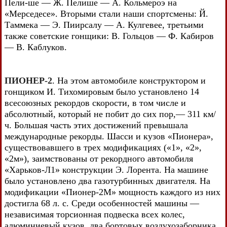
Пели-ше — Ж. Пелише — А. Кольмероэ на
«Мерседесе». Вторыми стали наши спортсмены: Й.
Таммека — Э. Пиирсалу — А. Кулгевее, третьими
также советские гонщики: В. Гольцов — Ф. Кабиров
— В. Каблуков.
ПИОНЕР-2
. На этом автомобиле конструктором и
гонщиком И. Тихомировым было установлено 14
всесоюзных рекордов скорости, в том числе и
абсолютный, который не побит до сих пор,— 311 км/
ч. Большая часть этих достижений превышала
международные рекорды. Шасси и кузов «Пионера»,
существовавшего в трех модификациях («1», «2»,
«2м»), заимствованы от рекордного автомобиля
«Харьков-Л1» конструкции Э. Лорента. На машине
было установлено два газотурбинных двигателя. На
модификации «Пионер-2М» мощность каждого из них
достигла 68 л. с. Среди особенностей машины —
независимая торсионная подвеска всех колес,
алюминиевый кузов, два бортовых воздухозаборника.