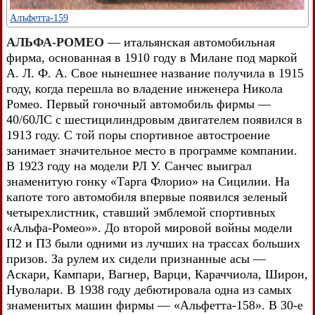
Алъфетта-159
АЛЬФА-РОМЕО
— итальянская автомобильная
фирма, основанная в 1910 году в Милане под маркой
А. Л. Ф. А. Свое нынешнее название получила в 1915
году, когда перешла во владение инженера Никола
Ромео. Первый гоночный автомобиль фирмы —
40/60ЛС с шестицилиндровым двигателем появился в
1913 году. С той поры спортивное автостроение
занимает значительное место в программе компании.
В 1923 году на модели РЛ У. Санчес выиграл
знаменитую гонку «Тарга Флорио» на Сицилии. На
капоте того автомобиля впервые появился зеленый
четырехлистник, ставший эмблемой спортивных
«Альфа-Ромео»». До второй мировой войны модели
П2 и П3 были одними из лучших на трассах больших
призов. За рулем их сидели признанные асы —
Аскари, Кампари, Вагнер, Варци, Караччиола, Широн,
Нуволари. В 1938 году дебютировала одна из самых
знаменитых машин фирмы — «Альфетта-158». В 30-е