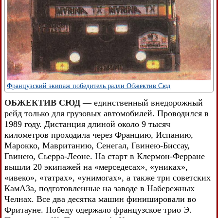
Французский экипаж победитель ралли Обжектив Сюд
ОБЖЕКТИВ СЮД
— единственный внедорожный
рейд только для грузовых автомобилей. Проводился в
1989 году. Дистанция длиной около 9 тысяч
километров проходила через Францию, Испанию,
Марокко, Мавританию, Сенегал, Гвинею-Биссау,
Гвинею, Сьерра-Леоне. На старт в Клермон-Ферране
вышли 20 экипажей на «мерседесах», «униках»,
«ивеко», «татрах», «унимогах», а также три советских
КамАЗа, подготовленные на заводе в Набережных
Челнах. Все два десятка машин финишировали во
Фритауне. Победу одержало французское трио Э.