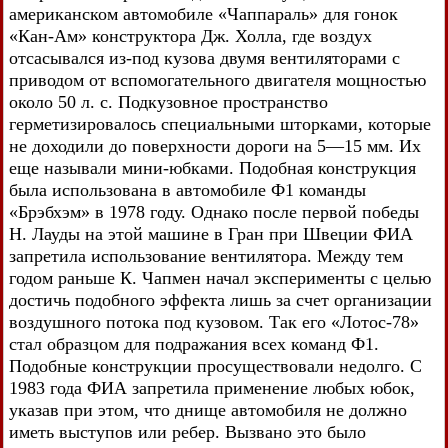
американском автомобиле «Чаппараль» для гонок
«Кан-Ам» конструктора Дж. Холла, где воздух
отсасывался из-под кузова двумя вентиляторами с
приводом от вспомогательного двигателя мощностью
около 50 л. с. Подкузовное пространство
герметизировалось специальными шторками, которые
не доходили до поверхности дороги на 5—15 мм. Их
еще называли мини-юбками. Подобная конструкция
была использована в автомобиле Ф1 команды
«Брэбхэм» в 1978 году. Однако после первой победы
Н. Лауды на этой машине в Гран при Швеции ФИА
запретила использование вентилятора. Между тем
годом раньше К. Чапмен начал эксперименты с целью
достичь подобного эффекта лишь за счет организации
воздушного потока под кузовом. Так его «Лотос-78»
стал образцом для подражания всех команд Ф1.
Подобные конструкции просуществовали недолго. С
1983 года ФИА запретила применение любых юбок,
указав при этом, что днище автомобиля не должно
иметь выступов или ребер. Вызвано это было