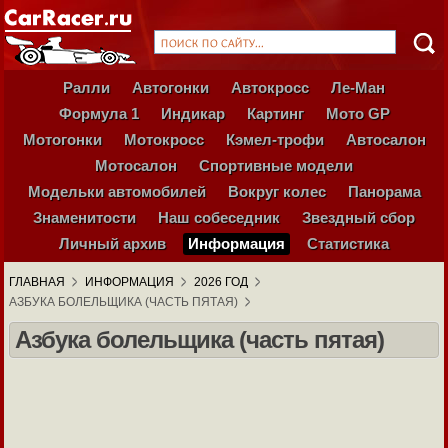
Ралли
Автогонки
Автокросс
Ле-Ман
Формула 1
Индикар
Картинг
Мото GP
Мотогонки
Мотокросс
Кэмел-трофи
Автосалон
Мотосалон
Спортивные модели
Модельки автомобилей
Вокруг колес
Панорама
Знаменитости
Наш собеседник
Звездный сбор
Личный архив
Информация
Статистика
ГЛАВНАЯ
ИНФОРМАЦИЯ
2026 ГОД
АЗБУКА БОЛЕЛЬЩИКА (ЧАСТЬ ПЯТАЯ)
Азбука болельщика (часть пятая)