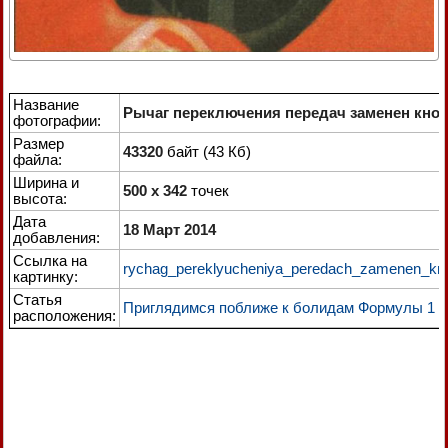
Название
Рычаг переключения передач заменен кноп
фотографии:
Размер
43320
байт (43 Кб)
файла:
Ширина и
500 x 342
точек
высота:
Дата
18 Март 2014
добавления:
Ссылка на
rychag_pereklyucheniya_peredach_zamenen_kno
картинку:
Статья
Приглядимся поближе к болидам Формулы 1
расположения: