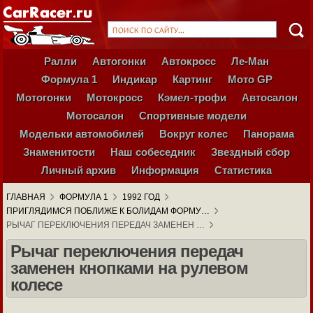
Ралли
Автогонки
Автокросс
Ле-Ман
Формула 1
Индикар
Картинг
Мото GP
Мотогонки
Мотокросс
Кэмел-трофи
Автосалон
Мотосалон
Спортивные модели
Модельки автомобилей
Вокруг колес
Панорама
Знаменитости
Наш собеседник
Звездный сбор
Личный архив
Информация
Статистика
ГЛАВНАЯ
ФОРМУЛА 1
1992 ГОД
ПРИГЛЯДИМСЯ ПОБЛИЖЕ К БОЛИДАМ ФОРМУ…
РЫЧАГ ПЕРЕКЛЮЧЕНИЯ ПЕРЕДАЧ ЗАМЕНЕН …
Рычаг переключения передач
заменен кнопками на рулевом
колесе