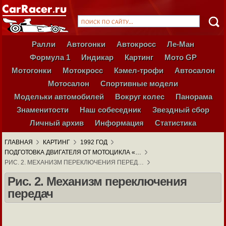
Ралли
Автогонки
Автокросс
Ле-Ман
Формула 1
Индикар
Картинг
Мото GP
Мотогонки
Мотокросс
Кэмел-трофи
Автосалон
Мотосалон
Спортивные модели
Модельки автомобилей
Вокруг колес
Панорама
Знаменитости
Наш собеседник
Звездный сбор
Личный архив
Информация
Статистика
ГЛАВНАЯ
КАРТИНГ
1992 ГОД
ПОДГОТОВКА ДВИГАТЕЛЯ ОТ МОТОЦИКЛА «…
РИС. 2. МЕХАНИЗМ ПЕРЕКЛЮЧЕНИЯ ПЕРЕД…
Рис. 2. Механизм переключения
передач