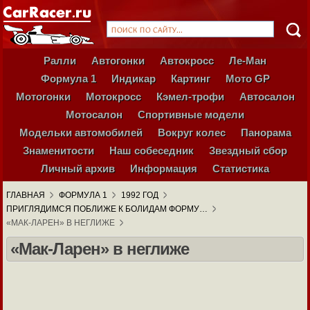
Ралли
Автогонки
Автокросс
Ле-Ман
Формула 1
Индикар
Картинг
Мото GP
Мотогонки
Мотокросс
Кэмел-трофи
Автосалон
Мотосалон
Спортивные модели
Модельки автомобилей
Вокруг колес
Панорама
Знаменитости
Наш собеседник
Звездный сбор
Личный архив
Информация
Статистика
ГЛАВНАЯ
ФОРМУЛА 1
1992 ГОД
ПРИГЛЯДИМСЯ ПОБЛИЖЕ К БОЛИДАМ ФОРМУ…
«МАК-ЛАРЕН» В НЕГЛИЖЕ
«Мак-Ларен» в неглиже