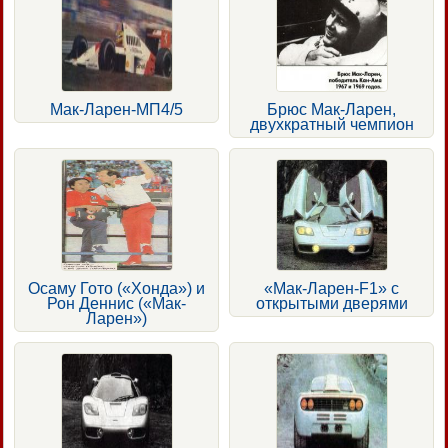
Мак-Ларен-МП4/5
Брюс Мак-Ларен,
двухкратный чемпион
Осаму Гото («Хонда») и
«Мак-Ларен-F1» с
Рон Деннис («Мак-
открытыми дверями
Ларен»)