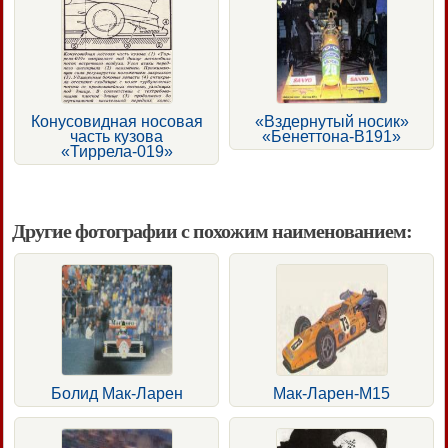
Конусовидная носовая
«Вздернутый носик»
часть кузова
«Бенеттона-В191»
«Тиррела-019»
Другие фотографии с похожим наименованием:
Болид Мак-Ларен
Мак-Ларен-М15