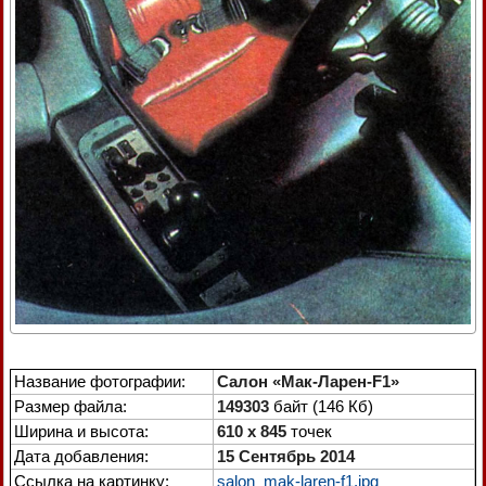
Название фотографии:
Салон «Мак-Ларен-F1»
Размер файла:
149303
байт (146 Кб)
Ширина и высота:
610 x 845
точек
Дата добавления:
15 Сентябрь 2014
Ссылка на картинку:
salon_mak-laren-f1.jpg