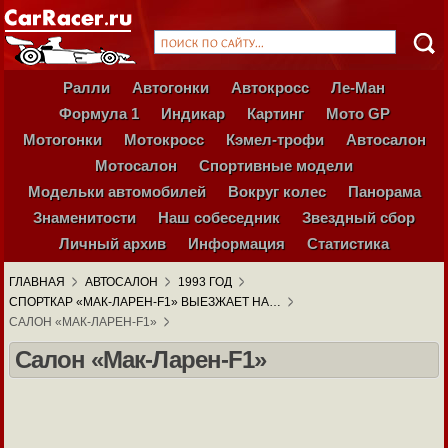
Ралли
Автогонки
Автокросс
Ле-Ман
Формула 1
Индикар
Картинг
Мото GP
Мотогонки
Мотокросс
Кэмел-трофи
Автосалон
Мотосалон
Спортивные модели
Модельки автомобилей
Вокруг колес
Панорама
Знаменитости
Наш собеседник
Звездный сбор
Личный архив
Информация
Статистика
ГЛАВНАЯ
АВТОСАЛОН
1993 ГОД
СПОРТКАР «МАК-ЛАРЕН-F1» ВЫЕЗЖАЕТ НА…
САЛОН «МАК-ЛАРЕН-F1»
Салон «Мак-Ларен-F1»