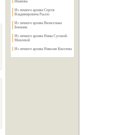
Иванова
Из личного архива Сергея
Владимировича Рылло
Из личного архива Вильгельма
Бекмана
Из личного архива Нины Сусовой-
Михеевой
Из личного архива Николая Киселева