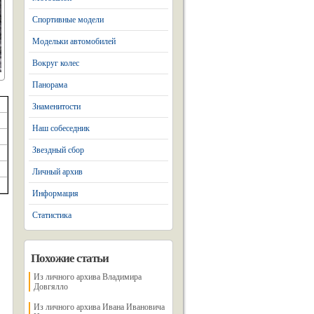
Спортивные модели
Модельки автомобилей
Вокруг колес
Панорама
Знаменитости
Наш собеседник
Звездный сбор
Личный архив
Информация
Статистика
Похожие статьи
Из личного архива Владимира
Довгялло
Из личного архива Ивана Ивановича