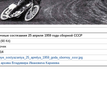
чные состязания 25 апреля 1959 года сборной СССР
(90 Кб)
очек
014
hnye_sostyazaniya_25_aprelya_1959_goda_sbornoy_sssr.jpg
о архива Владимира Ивановича Карнеева