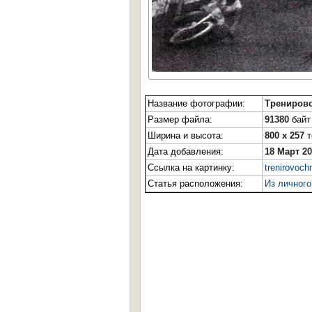
Название фотографии:
Тренирово
Размер файла:
91380
байт 
Ширина и высота:
800 x 257
т
Дата добавления:
18 Март 2
Ссылка на картинку:
trenirovoc
Статья расположения:
Из личног