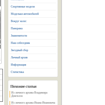
Спортивные модели
Модельки автомобилей
Вокруг колес
Панорама
Знаменитости
Наш собеседник
Звездный сбор
Личный архив
Информация
Статистика
Похожие статьи
Из личного архива Владимира
Довгялло
Из личного архива Ивана Ивановича