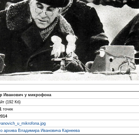
р Иванович у микрофона
йт (192 Кб)
1
точек
2014
ivanovich_u_mikrofona.jpg
го архива Владимира Ивановича Карнеева