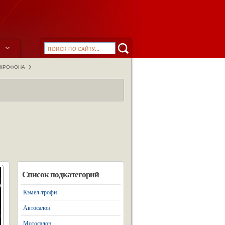
ы
ИКРОФОНА
Список подкатегорий
Кэмел-трофи
Автосалон
Мотосалон