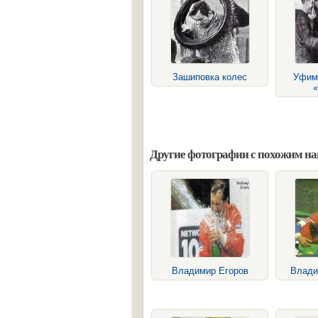
Зашиповка колес
Уфим
«
Другие фотографии с похожим н
Владимир Егоров
Влади