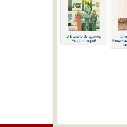
В Варано Владимир
Зят
Егоров второй
Владими
м