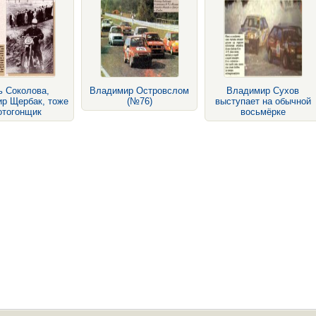
ь Соколова,
Владимир Островслом
Владимир Сухов
р Щербак, тоже
(№76)
выступает на обычной
отогонщик
восьмёрке