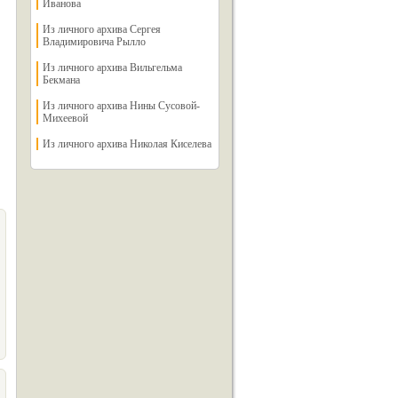
Иванова
Из личного архива Сергея
Владимировича Рылло
Из личного архива Вильгельма
Бекмана
Из личного архива Нины Сусовой-
Михеевой
Из личного архива Николая Киселева