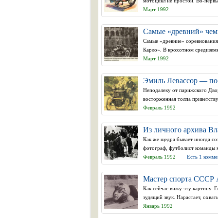
мотоцикл не простой. Во-первы
Март 1992
Самые «древний» чем
Самые «древние» соревнования
Карло». В крохотном средизем
Март 1992
Эмиль Левассор — поб
Неподалеку от парижского Двор
восторженная толпа приветству
Февраль 1992
Из личного архива В
Как же щедра бывает иногда со
фотограф, футболист команды м
Февраль 1992
Есть 1 комм
Мастер спорта СССР 
Как сейчас вижу эту картину. 
зудящий звук. Нарастает, охваты
Январь 1992