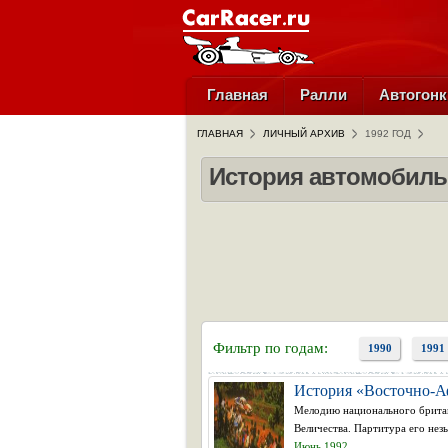
Главная
Ралли
Автогонк
ГЛАВНАЯ
ЛИЧНЫЙ АРХИВ
1992 ГОД
История автомобильн
Фильтр по годам:
1990
1991
История «Восточно-А
Мелодию национального британ
Величества. Партитура его незы
Июнь 1992