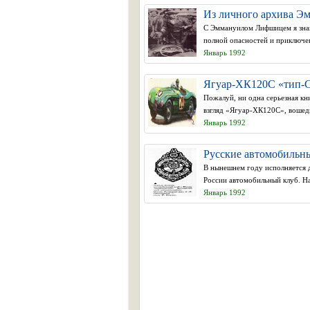
Из личного архива Э
С Эммануилом Лифшицем я знак
полной опасностей и приключени
Январь 1992
Ягуар-ХК120С «тип-С
Пожалуй, ни одна серьезная кн
взгляд «Ягуар-ХК120С», вошед
Январь 1992
Русские автомобильн
В нынешнем году исполняется д
России автомобильный клуб. На 
Январь 1992