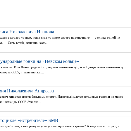
ориса Николаевича Иванова
завел разговор тренер, глядя куда-то мимо своего подопечного — ученика одной из
. — Силы в тебе, конечно, хоть...
народные гонки на «Невском кольце»
на голова. И за Ленинградский городской автомотоклуб, и за Центральный автомотоклуб
спорта СССР, и, конечно же,...
рия Николаевича Андреева
аевич Андреев автомобильному спорту. Известный мастер кольцевых гонок и не менее
ой команды СССР. Эти две...
отоцикле-«истребителе» БМВ
-истребитель, к которому еще не успели приставить крылья? А ведь это мотоцикл, и