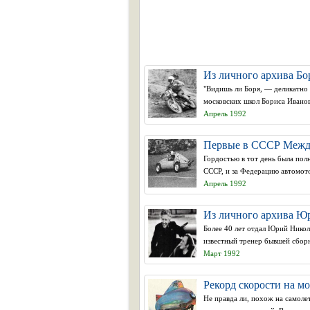
Из личного архива Б
"Видишь ли Боря, — деликатно 
московских школ Бориса Иванова
Апрель 1992
Первые в СССР Между
Гордостью в тот день была пол
СССР, и за Федерацию автомото
Апрель 1992
Из личного архива Ю
Более 40 лет отдал Юрий Никол
известный тренер бывшей сборн
Март 1992
Рекорд скорости на м
Не правда ли, похож на самолет