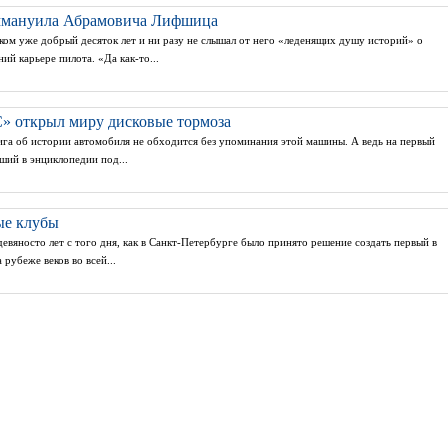
ммануила Абрамовича Лифшица
ом уже добрый десяток лет и ни разу не слышал от него «леденящих душу историй» о
й карьере пилота. «Да как-то...
» открыл миру дисковые тормоза
ига об истории автомобиля не обходится без упоминания этой машины. А ведь на первый
ший в энциклопедии под...
ые клубы
евяносто лет с того дня, как в Санкт-Петербурге было принято решение создать первый в
рубеже веков во всей...