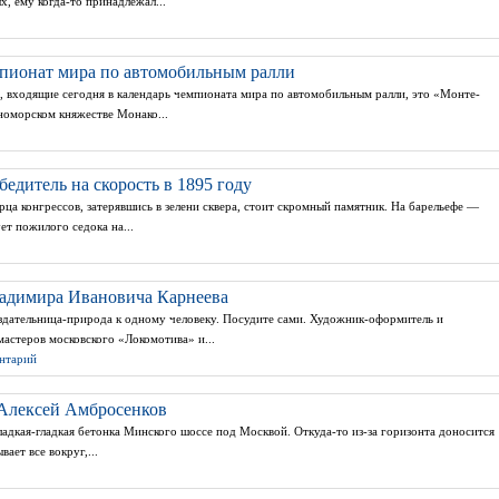
х, ему когда-то принадлежал...
пионат мира по автомобильным ралли
, входящие сегодня в календарь чемпионата мира по автомобильным ралли, это «Монте-
номорском княжестве Монако...
едитель на скорость в 1895 году
ца конгрессов, затерявшись в зелени сквера, стоит скромный памятник. На барельефе —
ет пожилого седока на...
ладимира Ивановича Карнеева
здательница-природа к одному человеку. Посудите сами. Художник-оформитель и
астеров московского «Локомотива» и...
ентарий
Алексей Амбросенков
Гладкая-гладкая бетонка Минского шоссе под Москвой. Откуда-то из-за горизонта доносится
вает все вокруг,...