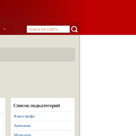
ы
Список подкатегорий
Кэмел-трофи
Автосалон
Мотосалон