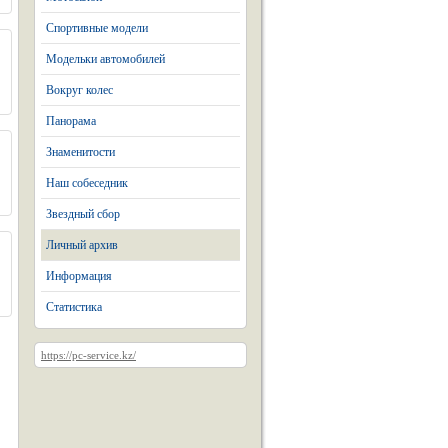
Спортивные модели
Модельки автомобилей
Вокруг колес
Панорама
Знаменитости
Наш собеседник
Звездный сбор
Личный архив
Информация
Статистика
https://pc-service.kz/