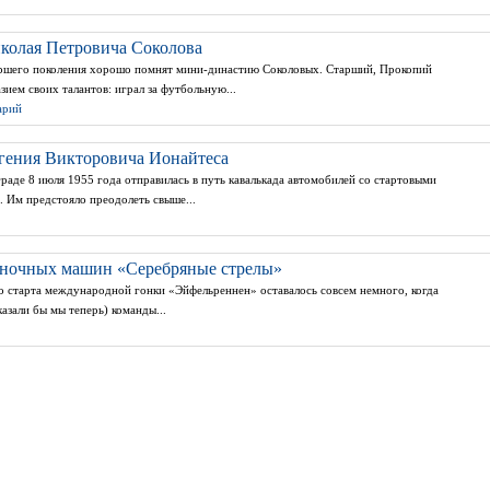
иколая Петровича Соколова
ршего поколения хорошо помнят мини-династию Соколовых. Старший, Прокопий
зием своих талантов: играл за футбольную...
арий
вгения Викторовича Ионайтеса
аде 8 июля 1955 года отправилась в путь кавалькада автомобилей со стартовыми
. Им предстояло преодолеть свыше...
оночных машин «Серебряные стрелы»
 старта международной гонки «Эйфельреннен» оставалось совсем немного, когда
азали бы мы теперь) команды...