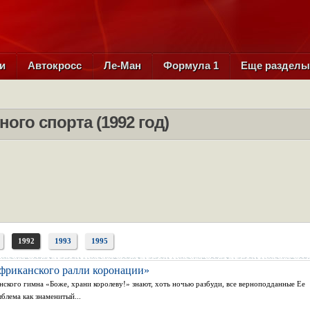
и
Автокросс
Ле-Ман
Формула 1
Еще раздел
ого спорта (1992 год)
1992
1993
1995
фриканского ралли коронации»
ского гимна «Боже, храни королеву!» знают, хоть ночью разбуди, все верноподданные Ее
блема как знаменитый...