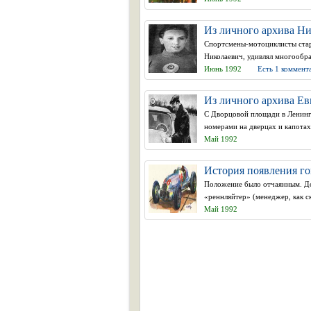
Из личного архива Н
Спортсмены-мотоциклисты ста
Николаевич, удивлял многообра
Июнь 1992
Есть 1 коммент
Из личного архива Е
С Дворцовой площади в Ленингр
номерами на дверцах и капотах
Май 1992
История появления г
Положение было отчаянным. До
«реннляйтер» (менеджер, как ск
Май 1992