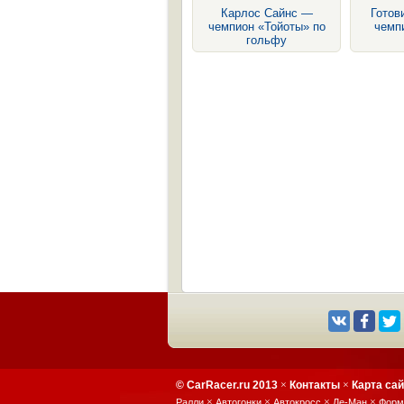
Карлос Сайнс —
Готов
чемпион «Тойоты» по
чемп
гольфу
© CarRacer.ru 2013
×
Контакты
×
Карта са
×
×
×
×
Ралли
Автогонки
Автокросс
Ле-Ман
Форм