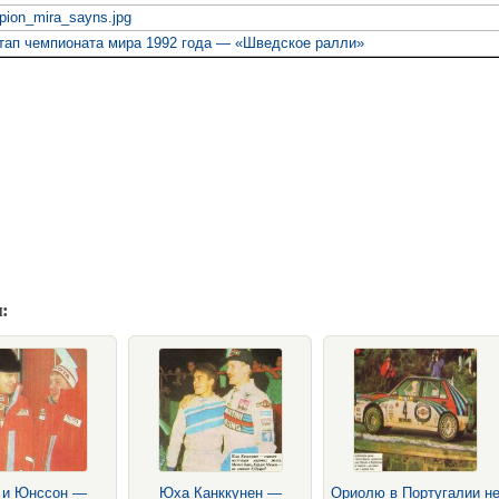
pion_mira_sayns.jpg
тап чемпионата мира 1992 года — «Шведское ралли»
:
 и Юнссон —
Юха Канккунен —
Ориолю в Португалии н