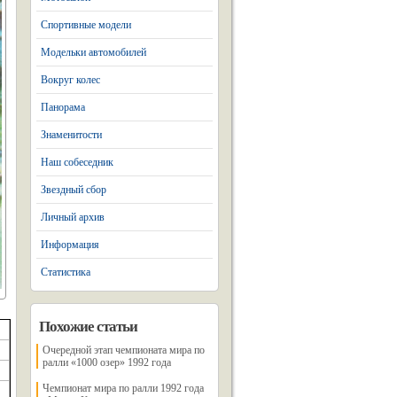
Спортивные модели
Модельки автомобилей
Вокруг колес
Панорама
Знаменитости
Наш собеседник
Звездный сбор
Личный архив
Информация
Статистика
Похожие статьи
Очередной этап чемпионата мира по
ралли «1000 озер» 1992 года
Чемпионат мира по ралли 1992 года