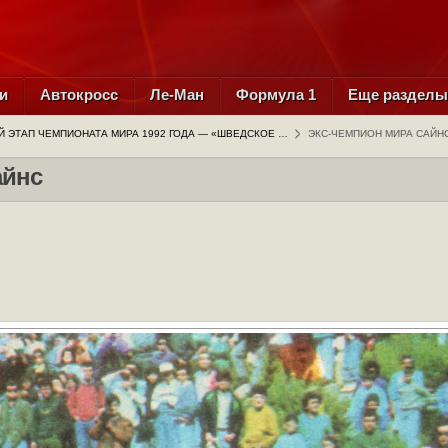
и
Автокросс
Ле-Ман
Формула 1
Еще раздел
Й ЭТАП ЧЕМПИОНАТА МИРА 1992 ГОДА — «ШВЕДСКОЕ …
ЭКС-ЧЕМПИОН МИРА САЙН
айнс