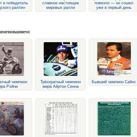
т и победитель
славное настоящее
повезло — он сошел
ского ралли»
мировых ралли
уже в первый день
аименованием:
атный чемпион
Трёхкратный чемпион
Бывший чемпион Сайнс
ира Рэйни
мира Айртон Сенна