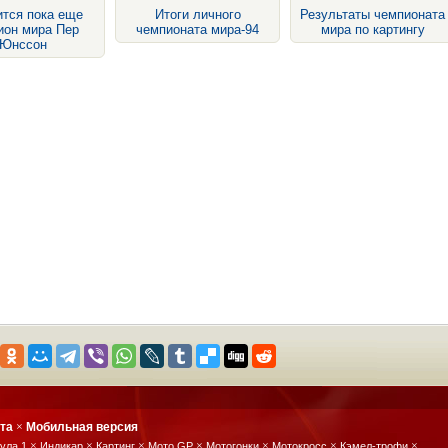
ится пока еще
Итоги личного
Результаты чемпионата
ион мира Пер
чемпионата мира-94
мира по картингу
Юнссон
йта
×
Мобильная версия
×
×
×
×
×
×
×
ула 1
Индикар
Картинг
Мото GP
Мотогонки
Мотокросс
Кэмел-трофи