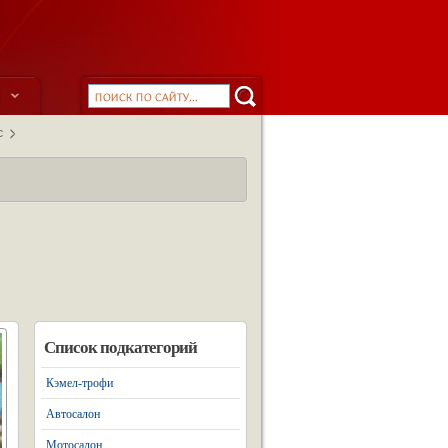
ы
С
Список подкатегорий
Кэмел-трофи
Автосалон
Мотосалон