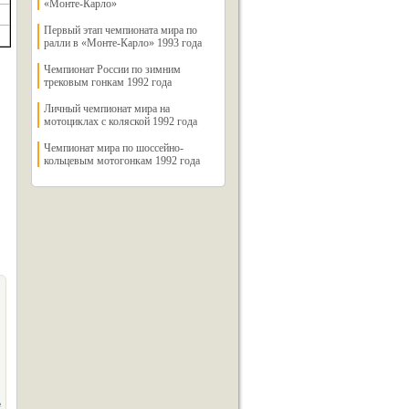
«Монте-Карло»
Первый этап чемпионата мира по
ралли в «Монте-Карло» 1993 года
Чемпионат России по зимним
трековым гонкам 1992 года
Личный чемпионат мира на
мотоциклах с коляской 1992 года
Чемпионат мира по шоссейно-
кольцевым мотогонкам 1992 года
е