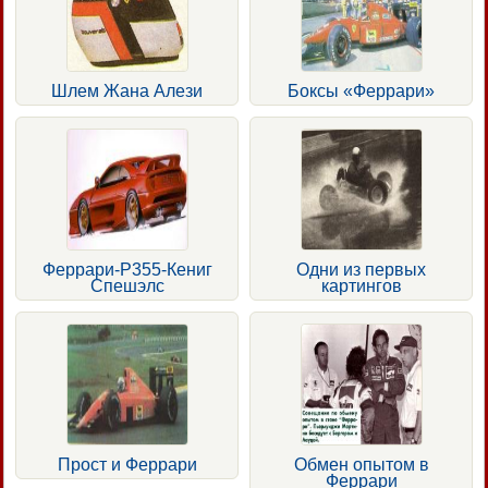
Шлем Жана Алези
Боксы «Феррари»
Феррари-Р355-Кениг
Одни из первых
Спешэлс
картингов
Прост и Феррари
Обмен опытом в
Феррари