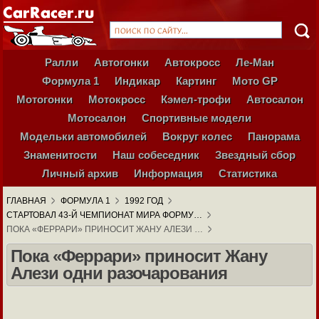
Ралли
Автогонки
Автокросс
Ле-Ман
Формула 1
Индикар
Картинг
Мото GP
Мотогонки
Мотокросс
Кэмел-трофи
Автосалон
Мотосалон
Спортивные модели
Модельки автомобилей
Вокруг колес
Панорама
Знаменитости
Наш собеседник
Звездный сбор
Личный архив
Информация
Статистика
ГЛАВНАЯ
ФОРМУЛА 1
1992 ГОД
СТАРТОВАЛ 43-Й ЧЕМПИОНАТ МИРА ФОРМУ…
ПОКА «ФЕРРАРИ» ПРИНОСИТ ЖАНУ АЛЕЗИ …
Пока «Феррари» приносит Жану
Алези одни разочарования