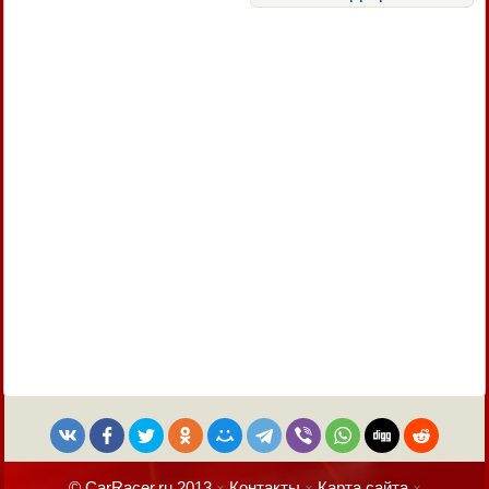
© CarRacer.ru 2013
Контакты
Карта сайта
×
×
×