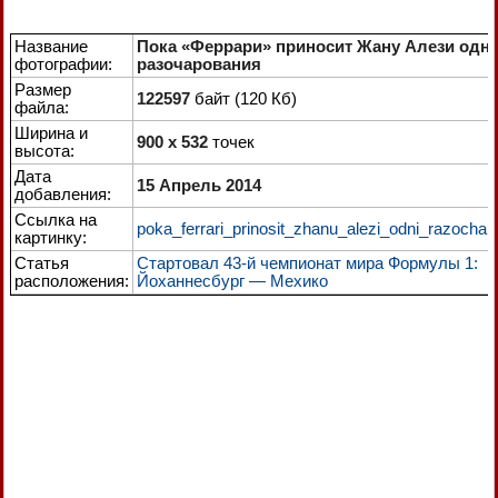
Название
Пока «Феррари» приносит Жану Алези одн
фотографии:
разочарования
Размер
122597
байт (120 Кб)
файла:
Ширина и
900 x 532
точек
высота:
Дата
15 Апрель 2014
добавления:
Ссылка на
poka_ferrari_prinosit_zhanu_alezi_odni_razochar
картинку:
Статья
Стартовал 43-й чемпионат мира Формулы 1:
расположения:
Йоханнесбург — Мехико