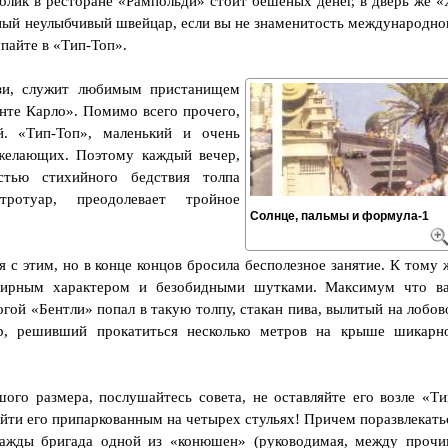
олик в ресторане «Рампольди» стоит бешеных денег, в дверь же «
зный неулыбчивый швейцар, если вы не знаменитость международно
пайте в «Тип-Топ».
ози, служит любимым пристанищем
нте Карло». Помимо всего прочего,
й. «Тип-Топ», маленький и очень
желающих. Поэтому каждый вечер,
стью стихийного бедствия толпа
ротуар, преодолевает тройное
Солнце, пальмы и формула-1
.
я с этим, но в конце концов бросила бесполезное занятие. К тому 
мирным характером и безобидными шутками. Максимум что в
огой «Бентли» попал в такую толпу, стакан пива, вылитый на лобов
р, решивший прокатиться несколько метров на крыше шикарн
ого размера, послушайтесь совета, не оставляйте его возле «Ти
айти его припаркованным на четырех стульях! Причем поразвлекать
нажды бригада одной из «конюшен» (руководимая, между прочи