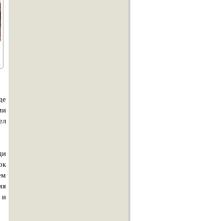
де
ми
ел
ди
ок
ем
мя
 и