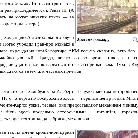
еского бокса». Но несмотря на это,
 раз присоединяется к Ренье III. (А
петь не может никаких гонок — ее
скоростном катере).
 резиденцию Автомобильного клуба
Зрители повсюду
и Ногес учредил Гран-при Монако в
нного учреждения штаб-квартира АКМ весьма скромна, зато бар
ычайно уютный. Правда, не только во время гонки, а и в
яд ли удастся воспользоваться его гостеприимством. Вход в Кл
ия сдаются внаем для частных приемов.
емя этот отрезок бульвара Альберта I служит местом нетороплив
 Но с четверга по воскресенье здесь — нервный центр гонки. Мног
 Монте-Карло: узкие, тесные, они предоставляют механикам миним
ся быть здесь предельно осторожными — пит-лейн, «гаражн
десь трудятся тринадцать бригад механиков.
ан так по имени крошечной церкви