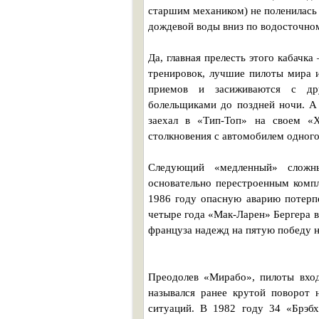
старшим механиком) не поленилась 
дождевой воды вниз по водосточном
Да, главная прелесть этого кабачка
тренировок, лучшие пилоты мира 
приемов и засиживаются с дру
болельщиками до поздней ночи. А
заехал в «Тип-Топ» на своем «Х
столкновения с автомобилем одного
Следующий «медленный» сложн
основательно перестроенным компл
1986 году опасную аварию потерпе
четыре года «Мак-Ларен» Бергера в
француза надежд на пятую победу 
Преодолев «Мирабо», пилоты вхо
назывался ранее крутой поворот 
ситуаций. В 1982 году 34 «Брэб