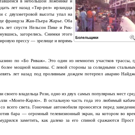
ятавшейся в небольшой ложбинке и
цать лет назад «Тир-рел» ирландца
 и с двухметровой высоты упал на
де француза Жан-Пьера Жарье. Оба
ть лет спустя Нельсон Пике и Рик-
нувшись, загорелись. Снимки этого
Болельщики
ировую прессу — зрелище и впрямь
азино по «Бо Риваж». Это один из немногих участков трассы, г
 более мощной машины. С левой стороны за солидными стальны
девять лет назад под проливным дождем потерпел аварию Найдж
и своего владельца Рози, одно из двух самых популярных мест сре
алли «Монте-Карло». В остальную часть года это любимый кабач
 со всего света. Гоночные автомобили проносятся перед заведени
ротив бара — огромный телевизионный экран, на котором во вре
удрился заметить, как далеко за его спиной сражаются Прост