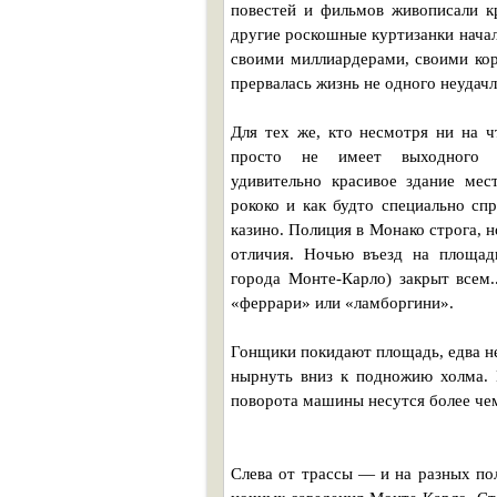
повестей и фильмов живописали к
другие роскошные куртизанки начал
своими миллиардерами, своими кор
прервалась жизнь не одного неудачл
Для тех же, кто несмотря ни на ч
просто не имеет выходного к
удивительно красивое здание мест
рококо и как будто специально сп
казино. Полиция в Монако строга, н
отличия. Ночью въезд на площад
города Монте-Карло) закрыт всем..
«феррари» или «ламборгини».
Гонщики покидают площадь, едва не
нырнуть вниз к подножию холма. 
поворота машины несутся более чем
Слева от трассы — и на разных п