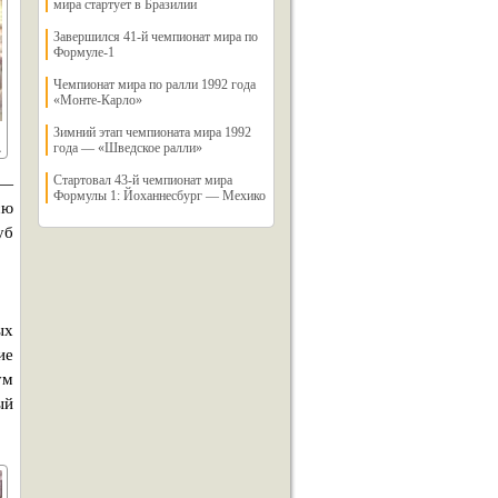
мира стартует в Бразилии
Завершился 41-й чемпионат мира по
Формуле-1
Чемпионат мира по ралли 1992 года
«Монте-Карло»
Зимний этап чемпионата мира 1992
года — «Шведское ралли»
Стартовал 43-й чемпионат мира
 —
Формулы 1: Йоханнесбург — Мехико
сю
уб
ых
ие
ум
ый