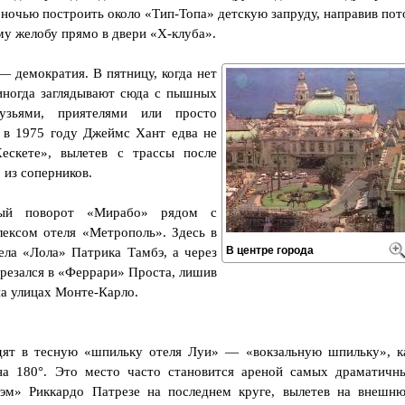
ночью построить около «Тип-Топа» детскую запруду, направив пот
у желобу прямо в двери «Х-клуба».
 — демократия. В пятницу, когда нет
иногда заглядывают сюда с пышных
зьями, приятелями или просто
 в 1975 году Джеймс Хант едва не
ескете», вылетев с трассы после
 из соперников.
ый поворот «Мирабо» рядом с
ексом отеля «Метрополь». Здесь в
В центре города
ла «Лола» Патрика Тамбэ, а через
резался в «Феррари» Проста, лишив
на улицах Монте-Карло.
дят в тесную «шпильку отеля Луи» — «вокзальную шпильку», к
на 180°. Это место часто становится ареной самых драматичн
хэм» Риккардо Патрезе на последнем круге, вылетев на внешн