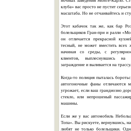
ночных заведения Монте-Карло. Ст
клуба» вас просто не пустит серье
масштаба. Но не отчаивайтесь и сту
Этот кабачок так же, как бар Р
болельщиков Гран-при и ралли «Мо
он отличается прекрасной кухне
тесный, не может вместить всех 
начиная со среды, с регулярно
клиентов, выплеснувшись на т
заграждение и выливается на трассу
Когда-то полиция пыталась боротьс
автогоночные фаны отличаются 
угрожает, если ваш грандиозно дор
стекло, или непрошеный пассажи
машины.
Если же у вас автомобиль Небольш
Топа». Вы рискуете, вернувшись, н
любят не только болельщики. Од