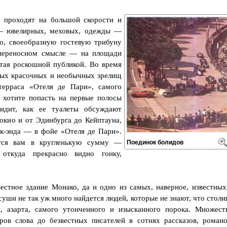
 проходят на большой скорости и
— ювелирных, меховых, одежды —
о, своеобразную гостевую трибуну
 переносном смысле — на площади
итая роскошной публикой. Во время
мых красочных и необычных зрелищ
ерраса «Отеля де Пари», самого
 хотите попасть на первые полосы
идит, как ее туалеты обсуждают
кио и от Эдинбурга до Кейптауна,
к-энда — в фойе «Отеля де Пари».
ется вам в кругленькую сумму —
Поединок болидов
откуда прекрасно видно гонку,
стное здание Монако, да и одно из самых, наверное, известных
суши не так уж много найдется людей, которые не знают, что столи
, азарта, самого утонченного и изысканного порока. Множест
ров слова до безвестных писателей в сотнях рассказов, романо