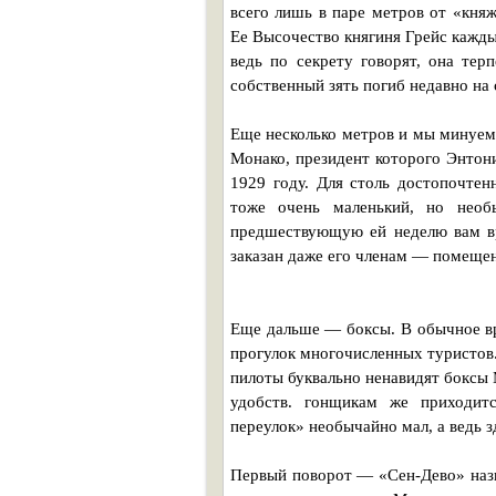
всего лишь в паре метров от «княж
Ее Высочество княгиня Грейс каждый
ведь по секрету говорят, она тер
собственный зять погиб недавно на 
Еще несколько метров и мы минуем
Монако, президент которого Энтон
1929 году. Для столь достопочте
тоже очень маленький, но необ
предшествующую ей неделю вам вр
заказан даже его членам — помещен
Еще дальше — боксы. В обычное вр
прогулок многочисленных туристов.
пилоты буквально ненавидят боксы
удобств. гонщикам же приходит
переулок» необычайно мал, а ведь з
Первый поворот — «Сен-Дево» назв