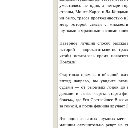
уместились не один, а четыре го
страны, Монте-Карло и Ла-Кондами
ни было, трасса протяженностью в 
метр которой связан с множеств
шутками и мрачными воспоминания
Наверное, лучший способ рассказ
историй — «прокатиться» по трасс
чтобы оставалось время поглазет
Поехали!
Стартовая прямая, в обычной жиз
взгляд направо, вы увидите гава
судами — от рыбачьих лодок до н
дальше и левее черты старта-фи
боксы», где Его Светлейшее Высоче
за гонкой, а после финиша вручает 
Это одно из самых шумных мест н
машины оглушительно ревут на ск