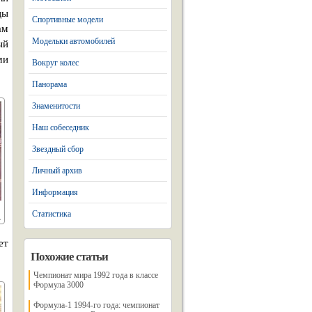
цы
Спортивные модели
ам
Модельки автомобилей
ый
ми
Вокруг колес
Панорама
Знаменитости
Наш собеседник
Звездный сбор
Личный архив
Информация
Статистика
ет
Похожие статьи
Чемпионат мира 1992 года в классе
Формула 3000
Формула-1 1994-го года: чемпионат