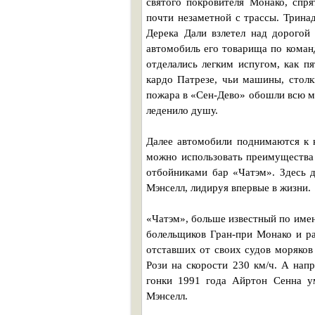
святого покровителя Монако, спр
почти незаметной с трассы. Тринад
Дерека Дали взлетел над дорогой
автомобиль его товарища по коман
отделались легким испугом, как пя
кардо Патрезе, чьи машины, столк
пожара в «Сен-Дево» обошли всю м
леденило душу.
Далее автомобили поднимаются к к
можно использовать преимущества
отбойниками бар «Чатэм». Здесь 
Мэнселл, лидируя впервые в жизни.
«Чатэм», больше известный по имен
болельщиков Гран-при Монако и р
отставших от своих судов моряков
Рози на скорости 230 км/ч. А нап
гонки 1991 года Айртон Сенна ум
Мэнселл.