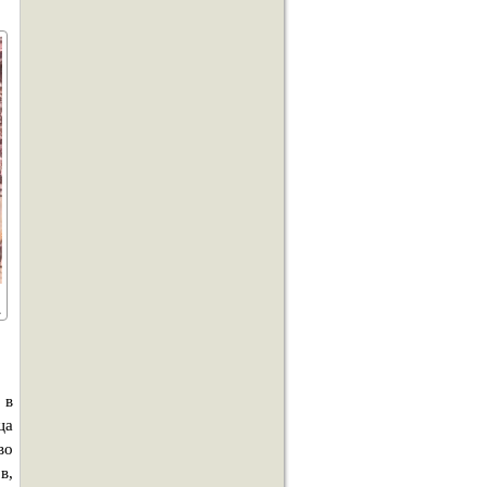
 в
ца
во
в,