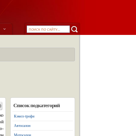
ы
Список подкатегорий
ко
Кэмел-трофи
ой
Автосалон
о-
ли
Мотосалон