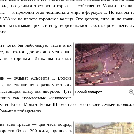
рода, по улицам трех из которых — собственно Монако, столи
на — и проходит этап чемпионата мира в формуле 1. Но как бы т
3,328 км не просто городское кольцо. Это дорога, едва ли не кажд
ом захватывающих легенд, водительским фольклором, веселы
ми.
ать хотя бы небольшую часть этих
е, но только достаточно медленно,
ь по сторонам. Итак, вы готовы?
ни — бульвар Альберта 1. Бросив
нь, переполненную разномастными
астоящих плавучих дворцов. Чуть
Новый поворот
ниша так называемые «княжеские
ство Князь Монако Ренье III вместе со всей своей семьей наблюда
Гран-при победителю.
а всей трассе — два часа подряд
орости более 200 км/ч, проносясь