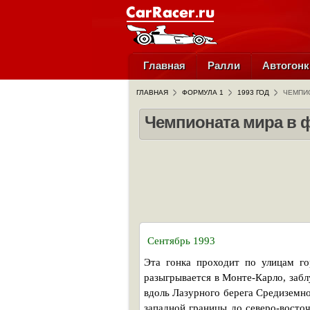
Главная
Ралли
Автогонк
ГЛАВНАЯ
ФОРМУЛА 1
1993 ГОД
ЧЕМПИО
Чемпионата мира в ф
Сентябрь 1993
Эта гонка проходит по улицам го
разыгрывается в Монте-Карло, забл
вдоль Лазурного берега Средиземно
западной границы до северо-восто