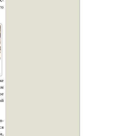
Х-
го
же
ам
ое
ой
п-
ся
м,