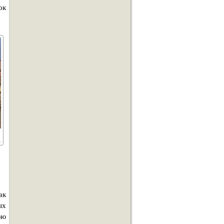
ок
ак
ых
юю