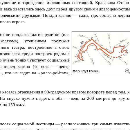
рушение и зарождение миллионных состояний. Красавица Отеро
а века хвастались здесь друг перед другом своими драгоценностям
олевскими друзьями. Позади казино — сады, где, согласно легенд
ивого игрока.
то не поддался магии рулетки (или
остюма), утешением послужит
ного театра, построенное в стиле
рятавшееся среди построек рядом с
о очень тонко чувствует социальные
ь перед казино (то есть — центр
Маршрут гонки
., кто не ездит на «роллс-ройсах»,
 касаясь ограждения в 90-градусном правом повороте перед тем, к
На спуске нужно глядеть в оба — ведь за 200 метров до круто
 на 150 км/ч.
олюсах социальной лестницы — расположились три самых известн