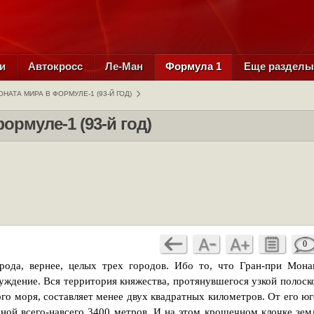
и
Автокросс
Ле-Ман
Формула 1
Еще раздел
НАТА МИРА В ФОРМУЛЕ-1 (93-Й ГОД)
ормуле-1 (93-й год)
0
рода, вернее, целых трех городов. Ибо то, что Гран-при Мона
уждение. Вся территория княжества, протянувшегося узкой полоск
го моря, составляет менее двух квадратных километров. От его юг
чной всего-навсего 3400 метров. И на этом крошечном клочке зем