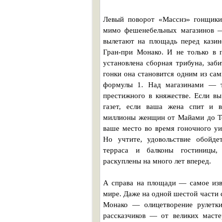
Левый поворот «Масснэ» гонщики
мимо фешенебельных магазинов 
вылетают на площадь перед казин
Гран-при Монако. И не только в
установлена сборная трибуна, заб
гонки она становится одним из са
формулы 1. Над магазинами — т
престижного в княжестве. Если вы
газет, если ваша жена спит и в
миллионы женщин от Майами до То
ваше место во время гоночного уи
Но учтите, удовольствие обойд
терраса и балконы гостиницы, 
раскуплены на много лет вперед.
А справа на площади — самое изве
мире. Даже на одной шестой части 
Монако — олицетворение рулетки
рассказчиков — от великих масте