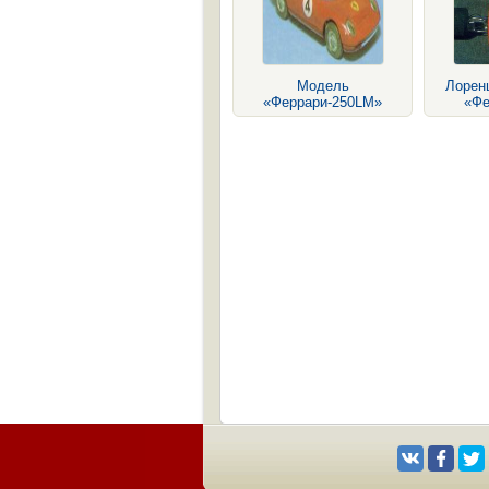
Модель
Лорен
«Феррари-250LМ»
«Фе