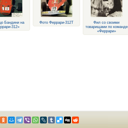
цо Бандини на
Фото Феррари-312Т
Фил со своими
ррари-312»
товарищами по команде
«Феррари»