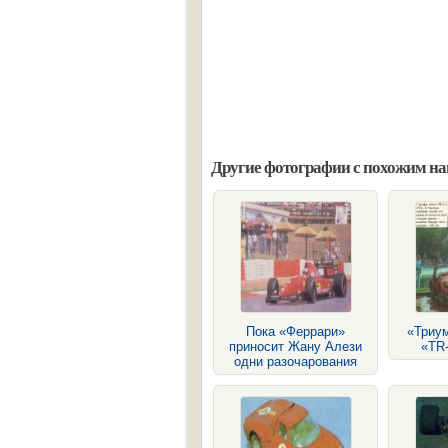
Другие фотографии с похожим н
Пока «Феррари»
«Триу
приносит Жану Алези
«TR-
одни разочарования