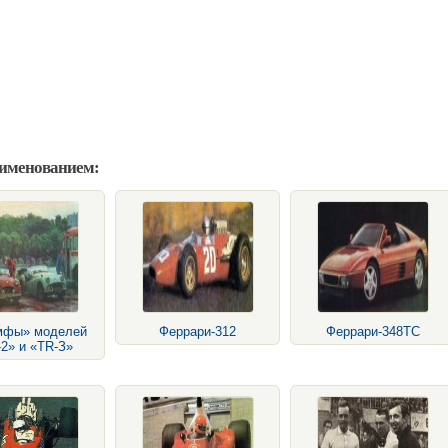
аименованием:
мфы» моделей
Феррари-312
Феррари-348ТС
2» и «TR-З»