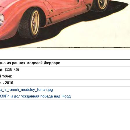
дна из ранних моделей Феррари
йт (139 Кб)
4
точек
рь 2016
a_iz_rannih_modeley_ferrari.jpg
330Р4 и долгожданная победа над Форд