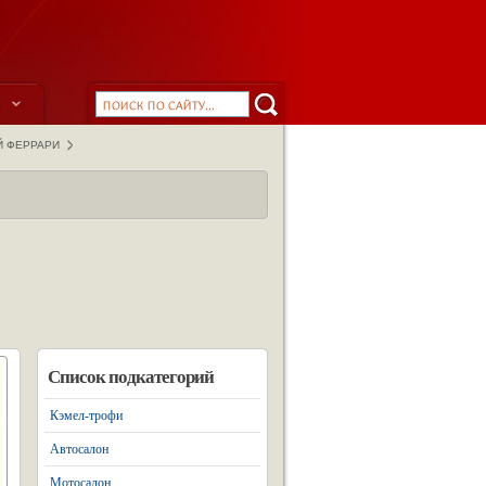
ы
Й ФЕРРАРИ
Список подкатегорий
Кэмел-трофи
Автосалон
Мотосалон