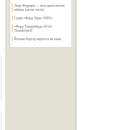
Энцо Феррари — мои дьявольские
забавы (пятая часть)
Седан «Форд Торус-SHO»
«Форд Тандерберд» (Ford
Thunderbird)
Йоханн Бергер надеется на сына