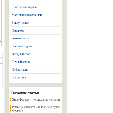
Спортивные модели
Модельки автомобилей
Вокруг колес
Панорама
Знаменитости
Наш собеседник
Звездный сбор
Личный архив
Информация
Статистика
Похожие статьи
Энцо Феррари - легендарная личность
Рэмбо (Сильвестр Сталлоне) за рулем
Феррари