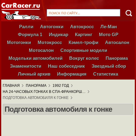
Ралли
Автогонки
Автокросс
Ле-Ман
Формула 1
Индикар
Картинг
Мото GP
Мотогонки
Мотокросс
Кэмел-трофи
Автосалон
Мотосалон
Спортивные модели
Модельки автомобилей
Вокруг колес
Панорама
Знаменитости
Наш собеседник
Звездный сбор
Личный архив
Информация
Статистика
ГЛАВНАЯ
ПАНОРАМА
1992 ГОД
НА 24-ЧАСОВЫХ ГОНКАХ В СПА-ФРАНКОРШ…
ПОДГОТОВКА АВТОМОБИЛЯ К ГОНКЕ
Подготовка автомобиля к гонке