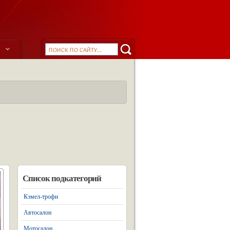
ы
Список подкатегорий
Кэмел-трофи
Автосалон
Мотосалон