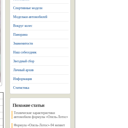
Спортивные модели
Модельки автомобилей
Вокруг колес
Панорама
Знаменитости
Наш собеседник
Звездный сбор
Личный архив
Информация
Статистика
Похожие статьи
Технические характеристики
автомобиля формулы «Опель-Лотос»
Формула «Опель-Лотос»-94 меняет