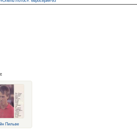
«Опель-Лотос»: евросерия-93
:
йн Пильве