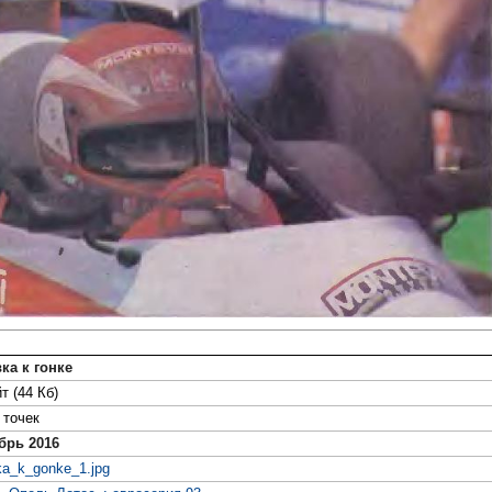
ка к гонке
т (44 Кб)
точек
брь 2016
ka_k_gonke_1.jpg