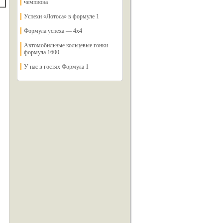
чемпиона
Успехи «Лотоса» в формуле 1
Формула успеха — 4х4
Автомобильные кольцевые гонки
формула 1600
У нас в гостях Формула 1