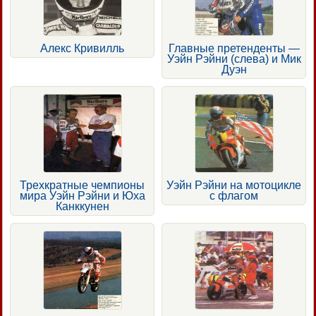
Алекс Кривилль
Главные претенденты —
Уэйн Рэйни (слева) и Мик
Дуэн
Трехкратные чемпионы
Уэйн Рэйни на мотоцикле
мира Уэйн Рэйни и Юха
с флагом
Канккунен