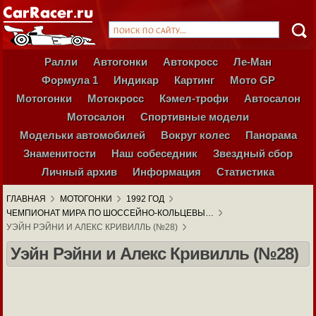
Ралли
Автогонки
Автокросс
Ле-Ман
Формула 1
Индикар
Картинг
Мото GP
Мотогонки
Мотокросс
Кэмел-трофи
Автосалон
Мотосалон
Спортивные модели
Модельки автомобилей
Вокруг колес
Панорама
Знаменитости
Наш собеседник
Звездный сбор
Личный архив
Информация
Статистика
ГЛАВНАЯ
МОТОГОНКИ
1992 ГОД
ЧЕМПИОНАТ МИРА ПО ШОССЕЙНО-КОЛЬЦЕВЫ…
УЭЙН РЭЙНИ И АЛЕКС КРИВИЛЛЬ (№28)
Уэйн Рэйни и Алекс Кривилль (№28)