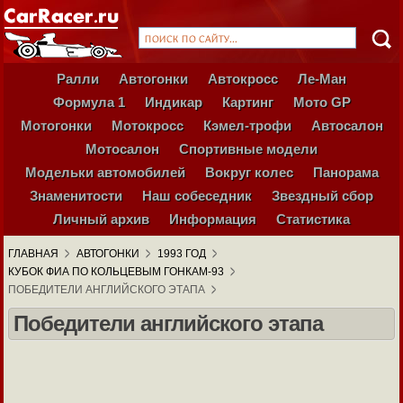
Ралли
Автогонки
Автокросс
Ле-Ман
Формула 1
Индикар
Картинг
Мото GP
Мотогонки
Мотокросс
Кэмел-трофи
Автосалон
Мотосалон
Спортивные модели
Модельки автомобилей
Вокруг колес
Панорама
Знаменитости
Наш собеседник
Звездный сбор
Личный архив
Информация
Статистика
ГЛАВНАЯ
АВТОГОНКИ
1993 ГОД
КУБОК ФИА ПО КОЛЬЦЕВЫМ ГОНКАМ-93
ПОБЕДИТЕЛИ АНГЛИЙСКОГО ЭТАПА
Победители английского этапа