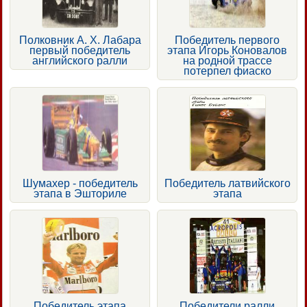
Полковник А. X. Лабара
Победитель первого
первый победитель
этапа Игорь Коновалов
английского ралли
на родной трассе
потерпел фиаско
Шумахер - победитель
Победитель латвийского
этапа в Эшториле
этапа
Победитель этапа
Победители ралли