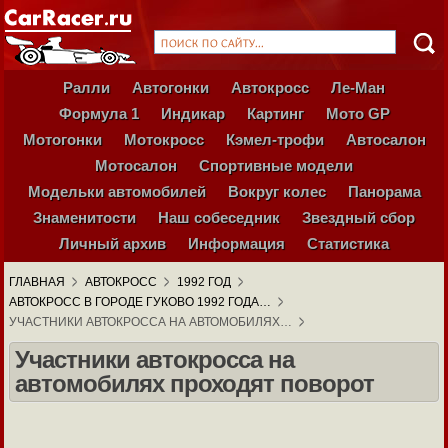
Ралли
Автогонки
Автокросс
Ле-Ман
Формула 1
Индикар
Картинг
Мото GP
Мотогонки
Мотокросс
Кэмел-трофи
Автосалон
Мотосалон
Спортивные модели
Модельки автомобилей
Вокруг колес
Панорама
Знаменитости
Наш собеседник
Звездный сбор
Личный архив
Информация
Статистика
ГЛАВНАЯ
АВТОКРОСС
1992 ГОД
АВТОКРОСС В ГОРОДЕ ГУКОВО 1992 ГОДА…
УЧАСТНИКИ АВТОКРОССА НА АВТОМОБИЛЯХ…
Участники автокросса на
автомобилях проходят поворот