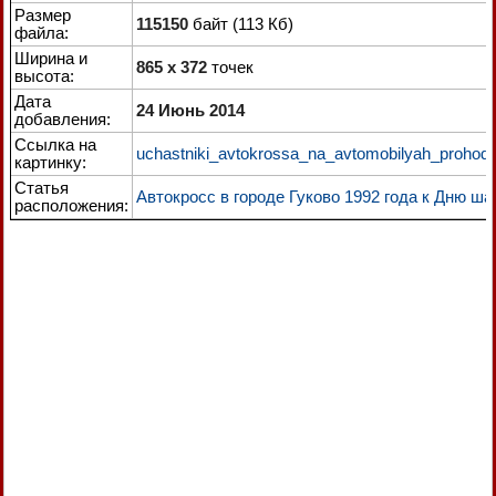
Размер
115150
байт (113 Кб)
файла:
Ширина и
865 x 372
точек
высота:
Дата
24 Июнь 2014
добавления:
Ссылка на
uchastniki_avtokrossa_na_avtomobilyah_prohody
картинку:
Статья
Автокросс в городе Гуково 1992 года к Дню ша
расположения: