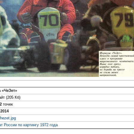
 «ЧеЗет»
йт (205 Кб)
2
точек
 2014
hezet.jpg
т России по картингу 1972 года