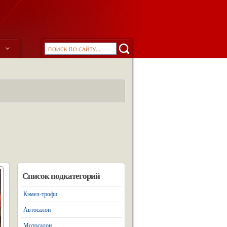
ы
Список подкатегорий
Кэмел-трофи
Автосалон
Мотосалон