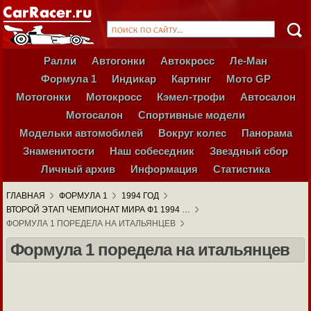
Ралли
Автогонки
Автокросс
Ле-Ман
Формула 1
Индикар
Картинг
Мото GP
Мотогонки
Мотокросс
Кэмел-трофи
Автосалон
Мотосалон
Спортивные модели
Модельки автомобилей
Вокруг колес
Панорама
Знаменитости
Наш собеседник
Звездный сбор
Личный архив
Информация
Статистика
ГЛАВНАЯ
ФОРМУЛА 1
1994 ГОД
ВТОРОЙ ЭТАП ЧЕМПИОНАТ МИРА Ф1 1994 …
ФОРМУЛА 1 ПОРЕДЕЛА НА ИТАЛЬЯНЦЕВ
Формула 1 поредела на итальянцев