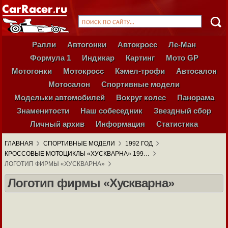
Ралли
Автогонки
Автокросс
Ле-Ман
Формула 1
Индикар
Картинг
Мото GP
Мотогонки
Мотокросс
Кэмел-трофи
Автосалон
Мотосалон
Спортивные модели
Модельки автомобилей
Вокруг колес
Панорама
Знаменитости
Наш собеседник
Звездный сбор
Личный архив
Информация
Статистика
ГЛАВНАЯ
СПОРТИВНЫЕ МОДЕЛИ
1992 ГОД
КРОССОВЫЕ МОТОЦИКЛЫ «ХУСКВАРНА» 199…
ЛОГОТИП ФИРМЫ «ХУСКВАРНА»
Логотип фирмы «Хускварна»