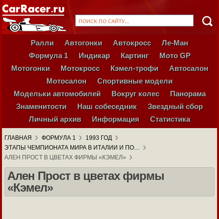
Ралли
Автогонки
Автокросс
Ле-Ман
Формула 1
Индикар
Картинг
Мото GP
Мотогонки
Мотокросс
Кэмел-трофи
Автосалон
Мотосалон
Спортивные модели
Модельки автомобилей
Вокруг колес
Панорама
Знаменитости
Наш собеседник
Звездный сбор
Личный архив
Информация
Статистика
ГЛАВНАЯ
ФОРМУЛА 1
1993 ГОД
ЭТАПЫ ЧЕМПИОНАТА МИРА В ИТАЛИИ И ПО…
АЛЕН ПРОСТ В ЦВЕТАХ ФИРМЫ «КЭМЕЛ»
Ален Прост в цветах фирмы
«Кэмел»