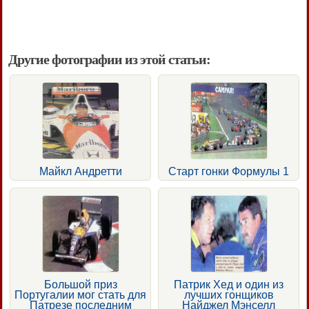
Другие фотографии из этой статьи:
Майкл Андретти
Старт гонки Формулы 1
Большой приз
Патрик Хед и один из
Португалии мог стать для
лучших гонщиков
Патрезе последним
Найджел Мэнселл