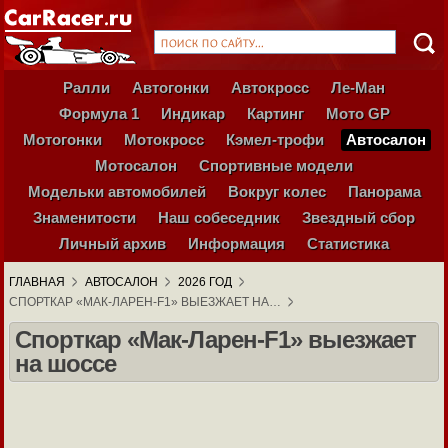
Ралли
Автогонки
Автокросс
Ле-Ман
Формула 1
Индикар
Картинг
Мото GP
Мотогонки
Мотокросс
Кэмел-трофи
Автосалон
Мотосалон
Спортивные модели
Модельки автомобилей
Вокруг колес
Панорама
Знаменитости
Наш собеседник
Звездный сбор
Личный архив
Информация
Статистика
ГЛАВНАЯ
АВТОСАЛОН
2026 ГОД
СПОРТКАР «МАК-ЛАРЕН-F1» ВЫЕЗЖАЕТ НА…
Спорткар «Мак-Ларен-F1» выезжает
на шоссе