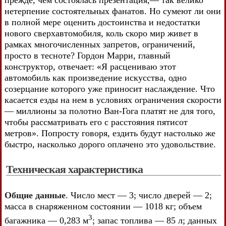
прежде, чем состоялась презентация,— так велико
нетерпение состоятельных фанатов. Но сумеют ли они
в полной мере оценить достоинства и недостатки
нового сверхавтомобиля, коль скоро мир живет в
рамках многочисленных запретов, ограничений,
просто в тесноте? Гордон Марри, главный
конструктор, отвечает: «Я расцениваю этот
автомобиль как произведение искусства, одно
созерцание которого уже приносит наслаждение. Что
касается езды на нем в условиях ограничения скорости
— миллионы за полотно Ван-Гога платят не для того,
чтобы рассматривать его с расстояния пятисот
метров». Попросту говоря, ездить будут настолько же
быстро, насколько дорого оплачено это удовольствие.
Техническая характеристика
Общие данные
. Число мест — 3; число дверей — 2;
масса в снаряженном состоянии — 1018 кг; объем
3
багажника — 0,283 м
; запас топлива — 85 л; данных