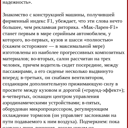
надежность».
Знакомство с конструкцией машины, получившей
фирменный индекс F1, убеждает, что эти слова нечто
большее, чем рекламная риторика. «Мак-Ларен-F1»
станет первым в мире серийным автомобилем, у
которого, во-первых, кузов и шасси «полностью»
(скажем осторожнее — в максимальной мере)
изготовлены из наиболее прогрессивных композитных
материалов; во-вторых, салон рассчитан на трех
человек, причем водитель сидит посередине, между
пассажирами, а его сиденье несколько выдвинуто
вперед; в-третьих, он снабжен вентилятором,
создающим дополнительную прижимающую силу в
просвете между кузовом и дорогой («граунд-эффект»);
в-четвертых, оснащен центром управления
аэродинамическими устройствами; в-пятых,
оборудован микропроцессором, регулирующим
охлаждение тормозов (он управляет заслонками на
пути подаваемого к ним воздуха). Подчеркнем: пока
названы лишь решения, доселе никем не