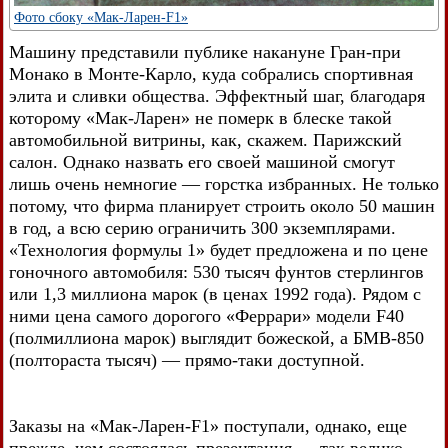
Фото сбоку «Мак-Ларен-F1»
Машину представили публике накануне Гран-при
Монако в Монте-Карло, куда собрались спортивная
элита и сливки общества. Эффектный шаг, благодаря
которому «Мак-Ларен» не померк в блеске такой
автомобильной витрины, как, скажем. Парижский
салон. Однако назвать его своей машиной смогут
лишь очень немногие — горстка избранных. Не только
потому, что фирма планирует строить около 50 машин
в год, а всю серию ограничить 300 экземплярами.
«Технология формулы 1» будет предложена и по цене
гоночного автомобиля: 530 тысяч фунтов стерлингов
или 1,3 миллиона марок (в ценах 1992 года). Рядом с
ними цена самого дорогого «Феррари» модели F40
(полмиллиона марок) выглядит божеской, а БМВ-850
(полтораста тысяч) — прямо-таки доступной.
Заказы на «Мак-Ларен-F1» поступали, однако, еще