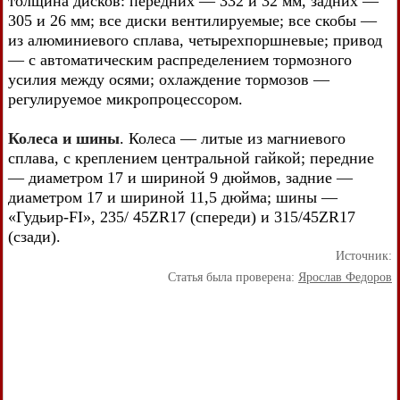
толщина дисков: передних — 332 и 32 мм, задних —
305 и 26 мм; все диски вентилируемые; все скобы —
из алюминиевого сплава, четырехпоршневые; привод
— с автоматическим распределением тормозного
усилия между осями; охлаждение тормозов —
регулируемое микропроцессором.
Колеса и шины
. Колеса — литые из магниевого
сплава, с креплением центральной гайкой; передние
— диаметром 17 и шириной 9 дюймов, задние —
диаметром 17 и шириной 11,5 дюйма; шины —
«Гудьир-FI», 235/ 45ZR17 (спереди) и 315/45ZR17
(сзади).
Источник:
Статья была проверена:
Ярослав Федоров