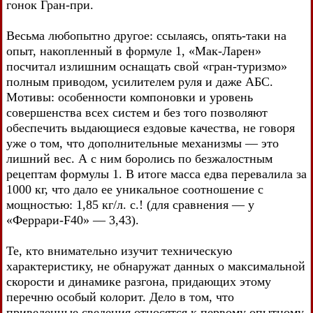
гонок Гран-при.
Весьма любопытно другое: ссылаясь, опять-таки на
опыт, накопленный в формуле 1, «Мак-Ларен»
посчитал излишним оснащать свой «гран-туризмо»
полным приводом, усилителем руля и даже АБС.
Мотивы: особенности компоновки и уровень
совершенства всех систем и без того позволяют
обеспечить выдающиеся ездовые качества, не говоря
уже о том, что дополнительные механизмы — это
лишний вес. А с ним боролись по безжалостным
рецептам формулы 1. В итоге масса едва перевалила за
1000 кг, что дало ее уникальное соотношение с
мощностью: 1,85 кг/л. с.! (для сравнения — у
«Феррари-F40» — 3,43).
Те, кто внимательно изучит техническую
характеристику, не обнаружат данных о максимальной
скорости и динамике разгона, придающих этому
перечню особый колорит. Дело в том, что
приведенные сведения относятся к первому опытному