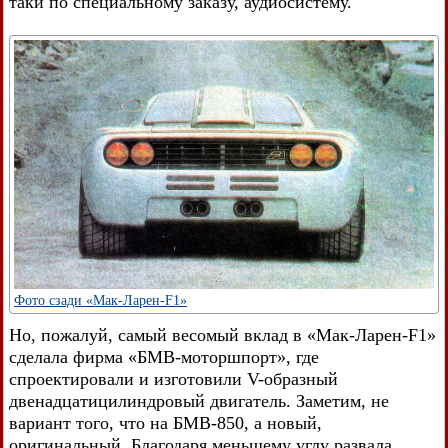
таки по специальному заказу, аудиосистему.
Фото сзади «Мак-Ларен-F1»
Но, пожалуй, самый весомый вклад в «Мак-Ларен-F1»
сделала фирма «БМВ-моторшпорт», где
спроектировали и изготовили V-образный
двенадцатицилиндровый двигатель. Заметим, не
вариант того, что на БМВ-850, а новый,
оригинальный. Благодаря меньшему углу развала