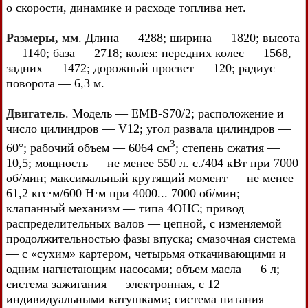
о скорости, динамике и расходе топлива нет.
Размеры, мм
. Длина — 4288; ширина — 1820; высота
— 1140; база — 2718; колея: передних колес — 1568,
задних — 1472; дорожный просвет — 120; радиус
поворота — 6,3 м.
Двигатель
. Модель — EMB-S70/2; расположение и
число цилиндров — V12; угол развала цилиндров —
3
60°; рабочий объем — 6064 см
; степень сжатия —
10,5; мощность — не менее 550 л. с./404 кВт при 7000
об/мин; максимальный крутящий момент — не менее
61,2 кгс·м/600 Н·м при 4000... 7000 об/мин;
клапанный механизм — типа 4OHC; привод
распределительных валов — цепной, с изменяемой
продолжительностью фазы впуска; смазочная система
— с «сухим» картером, четырьмя откачивающими и
одним нагнетающим насосами; объем масла — 6 л;
система зажигания — электронная, с 12
индивидуальными катушками; система питания —