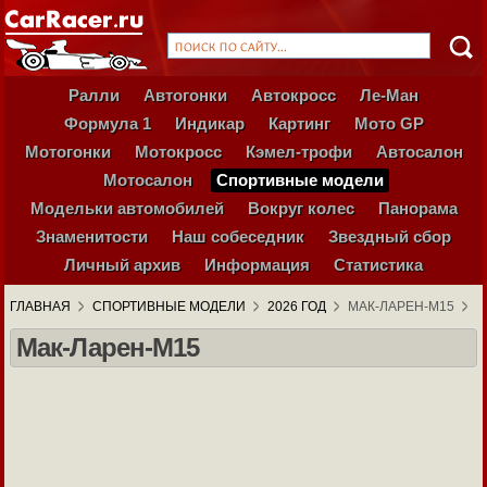
Ралли
Автогонки
Автокросс
Ле-Ман
Формула 1
Индикар
Картинг
Мото GP
Мотогонки
Мотокросс
Кэмел-трофи
Автосалон
Мотосалон
Спортивные модели
Модельки автомобилей
Вокруг колес
Панорама
Знаменитости
Наш собеседник
Звездный сбор
Личный архив
Информация
Статистика
ГЛАВНАЯ
СПОРТИВНЫЕ МОДЕЛИ
2026 ГОД
МАК-ЛАРЕН-М15
Мак-Ларен-М15