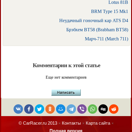
Lotus 81B
BRM Type 15 Mk1
Неудачный гоночный кар ATS D4
Брэбхем BT58 (Brabham BT58)
Марч-711 (March 711)
Комментарии к этой статье
Еще нет комментариев
© CarRacer.ru 2013
Контакты
Карта сайта
×
×
×
Полная версия