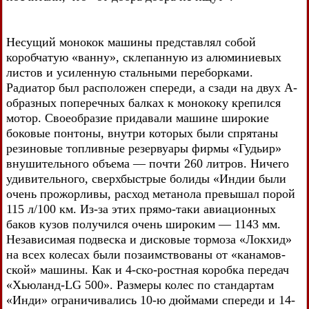
Несущий монокок машины представлял собой
коробчатую «ванну», склепанную из алюминиевых
листов и усиленную стальными переборками.
Радиатор был расположен спереди, а сзади на двух А-
образных поперечных балках к монококу крепился
мотор. Своеобразие придавали машине широкие
боковые понтоны, внутри которых были спрятаны
резиновые топливные резервуары фирмы «Гудьир»
внушительного объема — почти 260 литров. Ничего
удивительного, сверхбыстрые болиды «Индии были
очень прожорливы, расход метанола превышал порой
115 л/100 км. Из-за этих прямо-таки авиационных
баков кузов получился очень широким — 1143 мм.
Независимая подвеска и дисковые тормоза «Локхид»
на всех колесах были позаимствованы от «канамов-
ской» машины. Как и 4-ско-ростная коробка передач
«Хьюланд-LG 500». Размеры колес по стандартам
«Инди» ограничивались 10-ю дюймами спереди и 14-