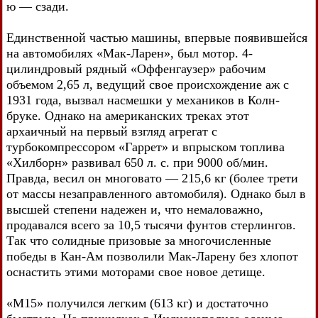
ю — сзади.
Единственной частью машины, впервые появившейся
на автомобилях «Мак-Ларен», был мотор. 4-
цилиндровый рядный «Оффенгаузер» рабочим
объемом 2,65 л, ведущий свое происхождение аж с
1931 года, вызвал насмешки у механиков в Колн-
бруке. Однако на американских треках этот
архаичный на первый взгляд агрегат с
турбокомпрессором «Гаррет» и впрыском топлива
«Хилборн» развивал 650 л. с. при 9000 об/мин.
Правда, весил он многовато — 215,6 кг (более трети
от массы незаправленного автомобиля). Однако был в
высшей степени надежен и, что немаловажно,
продавался всего за 10,5 тысячи фунтов стерлингов.
Так что солидные призовые за многочисленные
победы в Кан-Ам позволили Мак-Ларену без хлопот
оснастить этими моторами свое новое детище.
«М15» получился легким (613 кг) и достаточно