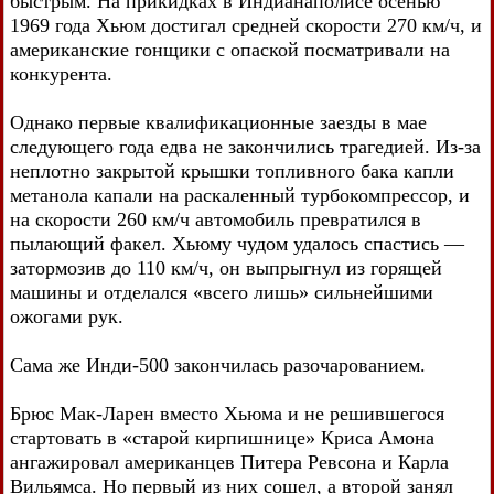
быстрым. На прикидках в Индианаполисе осенью
1969 года Хьюм достигал средней скорости 270 км/ч, и
американские гонщики с опаской посматривали на
конкурента.
Однако первые квалификационные заезды в мае
следующего года едва не закончились трагедией. Из-за
неплотно закрытой крышки топливного бака капли
метанола капали на раскаленный турбокомпрессор, и
на скорости 260 км/ч автомобиль превратился в
пылающий факел. Хьюму чудом удалось спастись —
затормозив до 110 км/ч, он выпрыгнул из горящей
машины и отделался «всего лишь» сильнейшими
ожогами рук.
Сама же Инди-500 закончилась разочарованием.
Брюс Мак-Ларен вместо Хьюма и не решившегося
стартовать в «старой кирпишнице» Криса Амона
ангажировал американцев Питера Ревсона и Карла
Вильямса. Но первый из них сошел, а второй занял