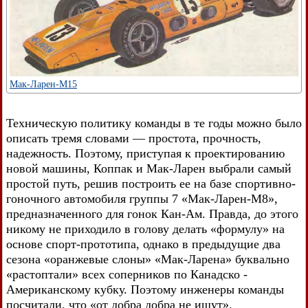
Мак-Ларен-М15
Техническую политику команды в те годы можно было
описать тремя словами — простота, прочность,
надежность. Поэтому, приступая к проектированию
новой машины, Коппак и Мак-Ларен выбрали самый
простой путь, решив построить ее на базе спортивно-
гоночного автомобиля группы 7 «Мак-Ларен-М8»,
предназначенного для гонок Кан-Ам. Правда, до этого
никому не приходило в голову делать «формулу» на
основе спорт-прототипа, однако в предыдущие два
сезона «оранжевые слоны» «Мак-Ларена» буквально
«растоптали» всех соперников по Канадско -
Американскому кубку. Поэтому инженеры команды
посчитали, что «от добра добра не ищут».