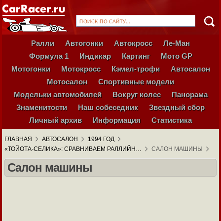
Ралли
Автогонки
Автокросс
Ле-Ман
Формула 1
Индикар
Картинг
Мото GP
Мотогонки
Мотокросс
Кэмел-трофи
Автосалон
Мотосалон
Спортивные модели
Модельки автомобилей
Вокруг колес
Панорама
Знаменитости
Наш собеседник
Звездный сбор
Личный архив
Информация
Статистика
ГЛАВНАЯ
АВТОСАЛОН
1994 ГОД
«ТОЙОТА-СЕЛИКА»: СРАВНИВАЕМ РАЛЛИЙН…
САЛОН МАШИНЫ
Салон машины