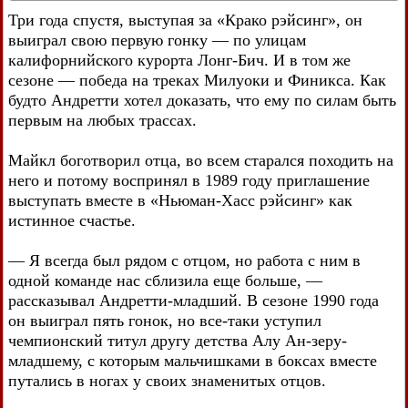
Три года спустя, выступая за «Крако рэйсинг», он
выиграл свою первую гонку — по улицам
калифорнийского курорта Лонг-Бич. И в том же
сезоне — победа на треках Милуоки и Финикса. Как
будто Андретти хотел доказать, что ему по силам быть
первым на любых трассах.
Майкл боготворил отца, во всем старался походить на
него и потому воспринял в 1989 году приглашение
выступать вместе в «Ньюман-Хасс рэйсинг» как
истинное счастье.
— Я всегда был рядом с отцом, но работа с ним в
одной команде нас сблизила еще больше, —
рассказывал Андретти-младший. В сезоне 1990 года
он выиграл пять гонок, но все-таки уступил
чемпионский титул другу детства Алу Ан-зеру-
младшему, с которым мальчишками в боксах вместе
путались в ногах у своих знаменитых отцов.