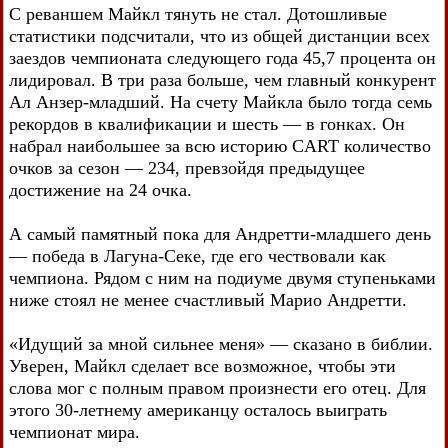
С реваншем Майкл тянуть не стал. Дотошливые
статистики подсчитали, что из общей дистанции всех
заездов чемпионата следующего года 45,7 процента он
лидировал. В три раза больше, чем главный конкурент
Ал Анзер-младший. На счету Майкла было тогда семь
рекордов в квалификации и шесть — в гонках. Он
набрал наибольшее за всю историю CART количество
очков за сезон — 234, превзойдя предыдущее
достижение на 24 очка.
А самый памятный пока для Андретти-младшего день
— победа в Лагуна-Секе, где его чествовали как
чемпиона. Рядом с ним на подиуме двумя ступеньками
ниже стоял не менее счастливый Марио Андретти.
«Идущий за мной сильнее меня» — сказано в библии.
Уверен, Майкл сделает все возможное, чтобы эти
слова мог с полным правом произнести его отец. Для
этого 30-летнему американцу осталось выиграть
чемпионат мира.