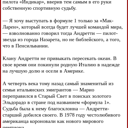
пилота «Индикар», вверив тем самым в его руки
собственную спортивную судьбу.
— Я хочу выступать в формуле 1 только за «Мак-
Ларен», который всегда будет лучшей командой мира,
— взволнованно говорил тогда Андретти — пилот-
звезда из города Назарета, но не библейского, а того,
что в Пенсильвании.
Клану Андретти не привыкать пересекать океан. В
свое время они покинули родную Италию в надежде
на лучшую долю и осели в Америке.
А четверть века тому назад самый знаменитый из
семьи итальянских эмигрантов — Марио
переправился в Старый Свет в поисках золотого
Эльдорадо в стране под названием «формула 1».
Судьба была к нему благосклонна — Андретти-
старший добился своего. В 1978 году честолюбивого
американца короновали как нового мирового
чемпиона.