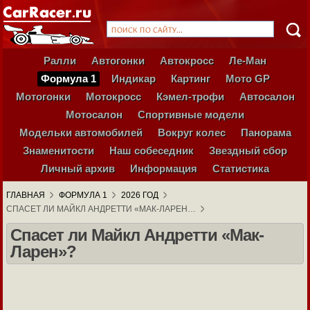
Ралли
Автогонки
Автокросс
Ле-Ман
Формула 1
Индикар
Картинг
Мото GP
Мотогонки
Мотокросс
Кэмел-трофи
Автосалон
Мотосалон
Спортивные модели
Модельки автомобилей
Вокруг колес
Панорама
Знаменитости
Наш собеседник
Звездный сбор
Личный архив
Информация
Статистика
ГЛАВНАЯ
ФОРМУЛА 1
2026 ГОД
СПАСЕТ ЛИ МАЙКЛ АНДРЕТТИ «МАК-ЛАРЕН…
Спасет ли Майкл Андретти «Мак-
Ларен»?