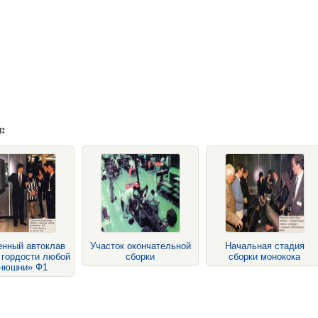
:
енный автоклав
Участок окончательной
Начальная стадия
 гордости любой
сборки
сборки монокока
онюшни» Ф1