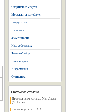
Спортивные модели
Модельки автомобилей
Вокруг колес
Панорама
Знаменитости
Наш собеседник
Звездный сбор
Личный архив
Информация
Статистика
Похожие статьи
Представляем команду Мак-Ларен
(McLaren)
Формула успеха — 4х4