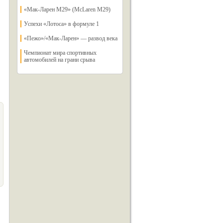
«Мак-Ларен M29» (McLaren М29)
Успехи «Лотоса» в формуле 1
«Пежо»/«Мак-Ларен» — развод века
Чемпионат мира спортивных
автомобилей на грани срыва