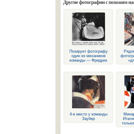
Другие фотографии с похожим н
Позирует фотографу
Рядо
один из механиков
фотогр
команды — Фридрих
«д
4-е место у команды
Мина
Заубер
Итали
тольк