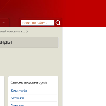
ы
ЬНЫЙ ФОТОГРАФ К…
анды
Список подкатегорий
Кэмел-трофи
Автосалон
Мотосалон