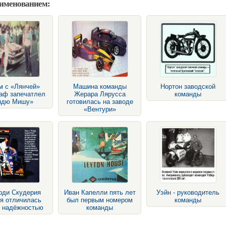
аименованием:
м с «Лянчей»
Машина команды
Нортон заводской
аф запечатлел
Жерара Лярусса
команды
ядю Мишу»
готовилась на заводе
«Вентури»
рди Скудерия
Иван Капелли пять лет
Уэйн - руководитель
я отличилась
был первым номером
команды
о надёжностью
команды