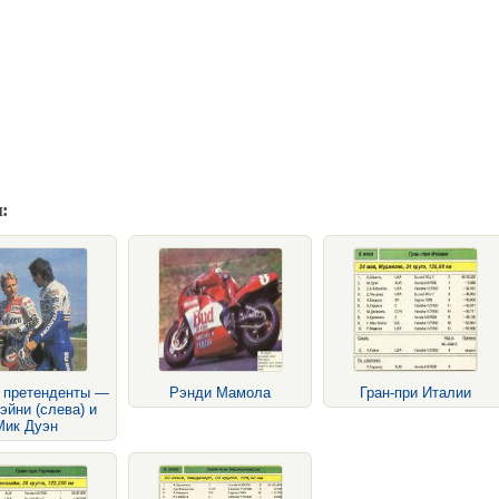
:
 претенденты —
Рэнди Мамола
Гран-при Италии
эйни (слева) и
Мик Дуэн