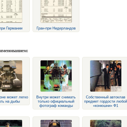
при Гврмании
Гран-при Нидерландов
аименованием:
оне может легко
Внутри может снимать
Собственный автоклав
ать на дыбы
только официальный
предмет гордости любо
фотограф команды
«конюшни» Ф1