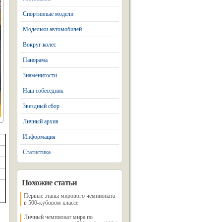
Спортивные модели
Модельки автомобилей
Вокруг колес
Панорама
Знаменитости
Наш собеседник
Звездный сбор
Личный архив
Информация
Статистика
Похожие статьи
Первые этапы мирового чемпионата
в 500-кубовом классе
Личный чемпионат мира по