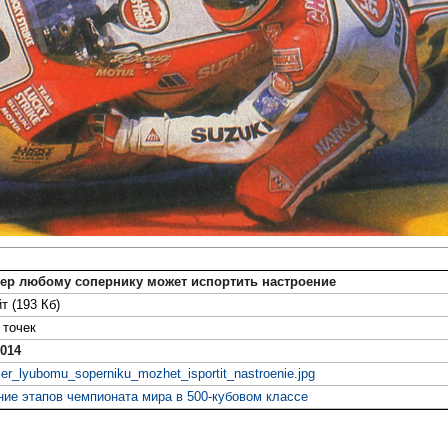
лер любому сопернику может испортить настроение
т (193 Кб)
точек
014
er_lyubomu_soperniku_mozhet_isportit_nastroenie.jpg
ие этапов чемпионата мира в 500-кубовом классе