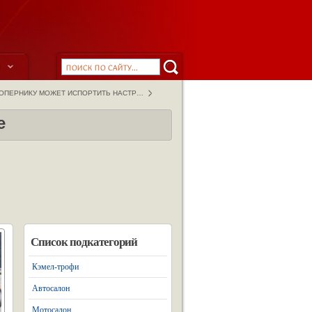
ы
СОПЕРНИКУ МОЖЕТ ИСПОРТИТЬ НАСТР…
е
Список подкатегорий
Кэмел-трофи
Автосалон
Мотосалон