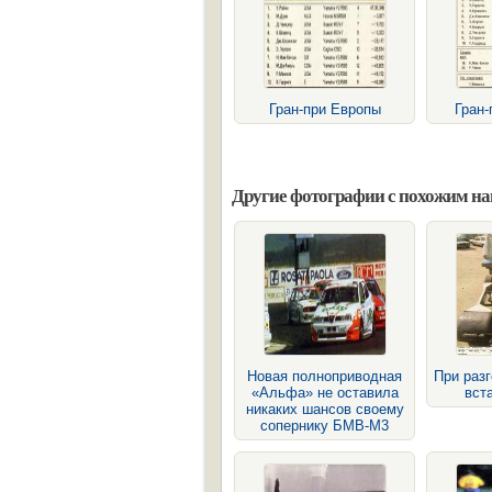
Гран-при Европы
Гран-
Другие фотографии с похожим н
Новая полноприводная
При разг
«Альфа» не оставила
вст
никаких шансов своему
сопернику БМВ-М3