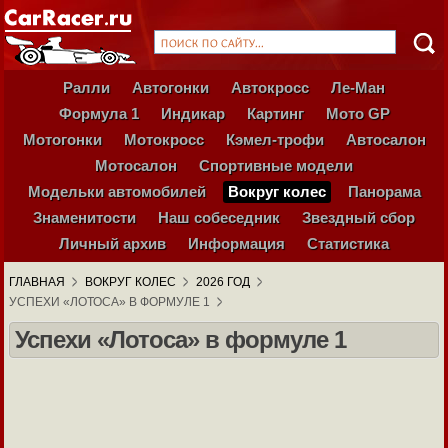
Ралли
Автогонки
Автокросс
Ле-Ман
Формула 1
Индикар
Картинг
Мото GP
Мотогонки
Мотокросс
Кэмел-трофи
Автосалон
Мотосалон
Спортивные модели
Модельки автомобилей
Вокруг колес
Панорама
Знаменитости
Наш собеседник
Звездный сбор
Личный архив
Информация
Статистика
ГЛАВНАЯ
ВОКРУГ КОЛЕС
2026 ГОД
УСПЕХИ «ЛОТОСА» В ФОРМУЛЕ 1
Успехи «Лотоса» в формуле 1