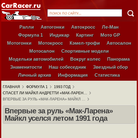
Ралли
Автогонки
Автокросс
Ле-Ман
Формула 1
Индикар
Картинг
Мото GP
Мотогонки
Мотокросс
Кэмел-трофи
Автосалон
Мотосалон
Спортивные модели
Модельки автомобилей
Вокруг колес
Панорама
Знаменитости
Наш собеседник
Звездный сбор
Личный архив
Информация
Статистика
ГЛАВНАЯ
ФОРМУЛА 1
1993 ГОД
СПАСЕТ ЛИ МАЙКЛ АНДРЕТТИ «МАК-ЛАРЕН…
ВПЕРВЫЕ ЗА РУЛЬ «МАК-ЛАРЕНА» МАЙКЛ …
Впервые за руль «Мак-Ларена»
Майкл уселся летом 1991 года