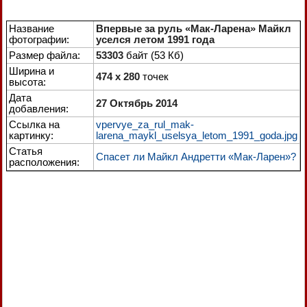
Название
Впервые за руль «Мак-Ларена» Майкл
фотографии:
уселся летом 1991 года
Размер файла:
53303
байт (53 Кб)
Ширина и
474 x 280
точек
высота:
Дата
27 Октябрь 2014
добавления:
Ссылка на
vpervye_za_rul_mak-
картинку:
larena_maykl_uselsya_letom_1991_goda.jpg
Статья
Спасет ли Майкл Андретти «Мак-Ларен»?
расположения: