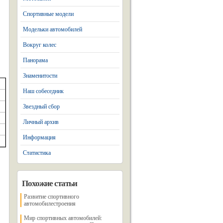
Спортивные модели
Модельки автомобилей
Вокруг колес
Панорама
Знаменитости
Наш собеседник
Звездный сбор
Личный архив
Информация
Статистика
Похожие статьи
Развитие спортивного
автомобилестроения
Мир спортивных автомобилей: