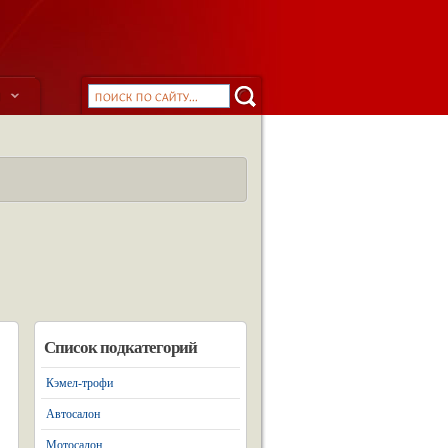
ы
Список подкатегорий
Кэмел-трофи
Автосалон
Мотосалон