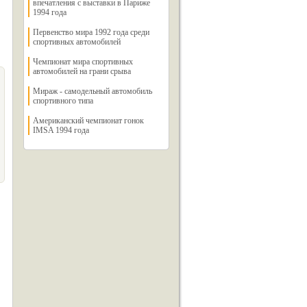
впечатления с выставки в Париже
1994 года
Первенство мира 1992 года среди
спортивных автомобилей
Чемпионат мира спортивных
автомобилей на грани срыва
Мираж - самодельный автомобиль
спортивного типа
Американский чемпионат гонок
IMSA 1994 года