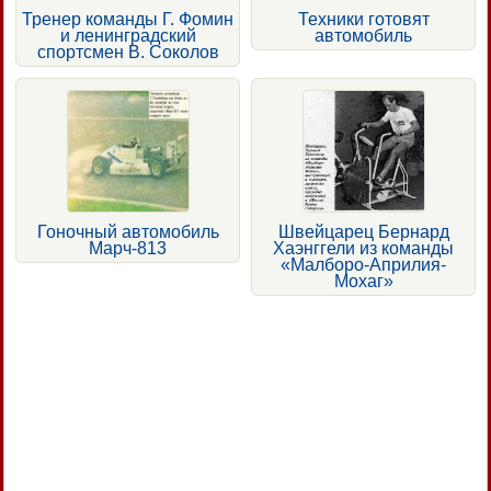
Тренер команды Г. Фомин
Техники готовят
и ленинградский
автомобиль
спортсмен В. Соколов
Гоночный автомобиль
Швейцарец Бернард
Марч-813
Хаэнггели из команды
«Малборо-Априлия-
Мохаг»