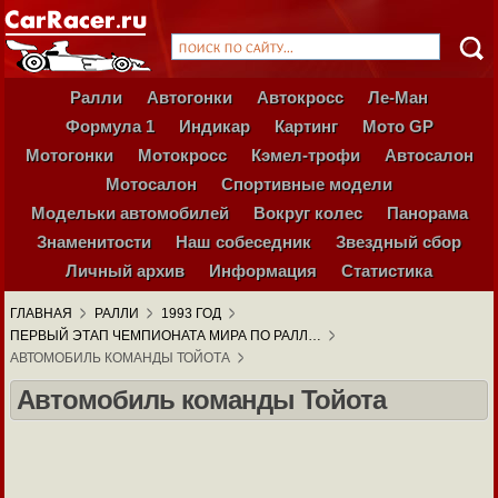
Ралли
Автогонки
Автокросс
Ле-Ман
Формула 1
Индикар
Картинг
Мото GP
Мотогонки
Мотокросс
Кэмел-трофи
Автосалон
Мотосалон
Спортивные модели
Модельки автомобилей
Вокруг колес
Панорама
Знаменитости
Наш собеседник
Звездный сбор
Личный архив
Информация
Статистика
ГЛАВНАЯ
РАЛЛИ
1993 ГОД
ПЕРВЫЙ ЭТАП ЧЕМПИОНАТА МИРА ПО РАЛЛ…
АВТОМОБИЛЬ КОМАНДЫ ТОЙОТА
Автомобиль команды Тойота