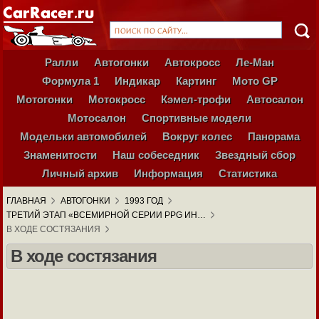
Ралли
Автогонки
Автокросс
Ле-Ман
Формула 1
Индикар
Картинг
Мото GP
Мотогонки
Мотокросс
Кэмел-трофи
Автосалон
Мотосалон
Спортивные модели
Модельки автомобилей
Вокруг колес
Панорама
Знаменитости
Наш собеседник
Звездный сбор
Личный архив
Информация
Статистика
ГЛАВНАЯ
АВТОГОНКИ
1993 ГОД
ТРЕТИЙ ЭТАП «ВСЕМИРНОЙ СЕРИИ PPG ИН…
В ХОДЕ СОСТЯЗАНИЯ
В ходе состязания