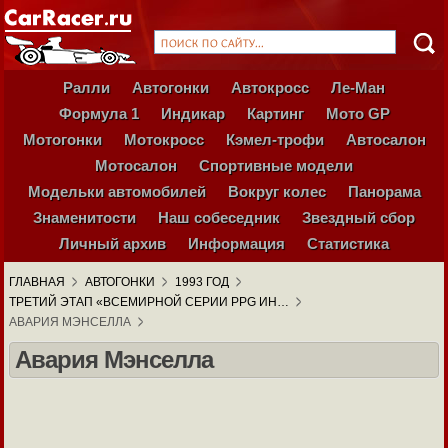
Ралли
Автогонки
Автокросс
Ле-Ман
Формула 1
Индикар
Картинг
Мото GP
Мотогонки
Мотокросс
Кэмел-трофи
Автосалон
Мотосалон
Спортивные модели
Модельки автомобилей
Вокруг колес
Панорама
Знаменитости
Наш собеседник
Звездный сбор
Личный архив
Информация
Статистика
ГЛАВНАЯ
АВТОГОНКИ
1993 ГОД
ТРЕТИЙ ЭТАП «ВСЕМИРНОЙ СЕРИИ PPG ИН…
АВАРИЯ МЭНСЕЛЛА
Авария Мэнселла