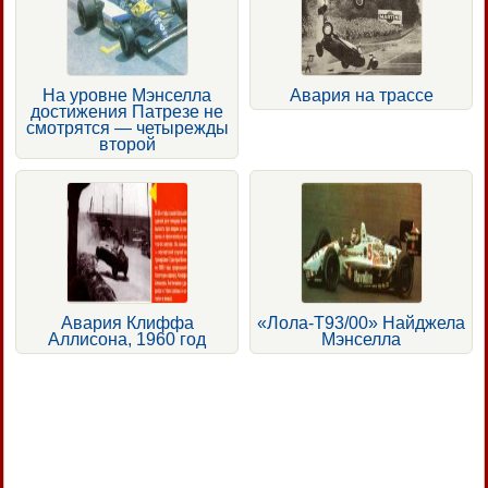
На уровне Мэнселла
Авария на трассе
достижения Патрезе не
смотрятся — четырежды
второй
Авария Клиффа
«Лола-Т93/00» Найджела
Аллисона, 1960 год
Мэнселла