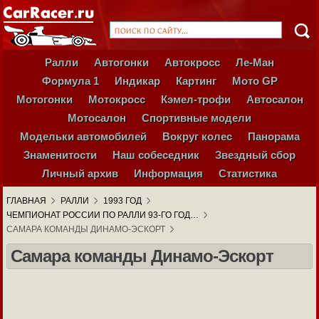
Ралли
Автогонки
Автокросс
Ле-Ман
Формула 1
Индикар
Картинг
Мото GP
Мотогонки
Мотокросс
Кэмел-трофи
Автосалон
Мотосалон
Спортивные модели
Модельки автомобилей
Вокруг колес
Панорама
Знаменитости
Наш собеседник
Звездный сбор
Личный архив
Информация
Статистика
ГЛАВНАЯ
РАЛЛИ
1993 ГОД
ЧЕМПИОНАТ РОССИИ ПО РАЛЛИ 93-ГО ГОД…
САМАРА КОМАНДЫ ДИНАМО-ЭСКОРТ
Самара команды Динамо-Эскорт