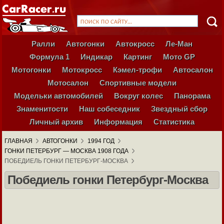
Ралли
Автогонки
Автокросс
Ле-Ман
Формула 1
Индикар
Картинг
Мото GP
Мотогонки
Мотокросс
Кэмел-трофи
Автосалон
Мотосалон
Спортивные модели
Модельки автомобилей
Вокруг колес
Панорама
Знаменитости
Наш собеседник
Звездный сбор
Личный архив
Информация
Статистика
ГЛАВНАЯ
АВТОГОНКИ
1994 ГОД
ГОНКИ ПЕТЕРБУРГ — МОСКВА 1908 ГОДА
ПОБЕДИЕЛЬ ГОНКИ ПЕТЕРБУРГ-МОСКВА
Победиель гонки Петербург-Москва