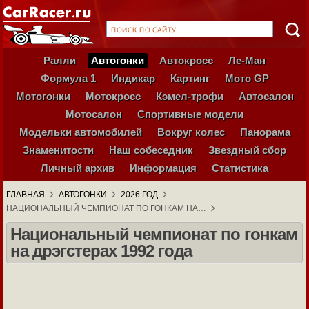
Ралли
Автогонки
Автокросс
Ле-Ман
Формула 1
Индикар
Картинг
Мото GP
Мотогонки
Мотокросс
Кэмел-трофи
Автосалон
Мотосалон
Спортивные модели
Модельки автомобилей
Вокруг колес
Панорама
Знаменитости
Наш собеседник
Звездный сбор
Личный архив
Информация
Статистика
ГЛАВНАЯ
АВТОГОНКИ
2026 ГОД
НАЦИОНАЛЬНЫЙ ЧЕМПИОНАТ ПО ГОНКАМ НА…
Национальный чемпионат по гонкам
на дрэгстерах 1992 года