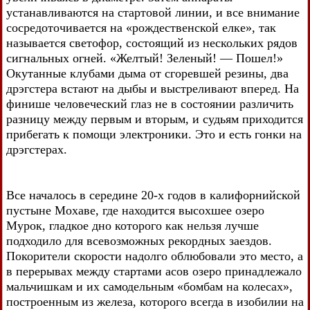
устанавливаются на стартовой линии, и все внимание
сосредоточивается на «рождественской елке», так
называется светофор, состоящий из нескольких рядов
сигнальных огней. «Желтый! Зеленый! — Пошел!»
Окутанные клубами дыма от сгоревшей резины, два
дрэгстера встают на дыбы и выстреливают вперед. На
финише человеческий глаз не в состоянии различить
разницу между первым и вторым, и судьям приходится
прибегать к помощи электроники. Это и есть гонки на
дрэгстерах.
Все началось в середине 20-х годов в калифорнийской
пустыне Мохаве, где находится высохшее озеро
Мурок, гладкое дно которого как нельзя лучше
подходило для всевозможных рекордных заездов.
Покорители скорости надолго облюбовали это место, а
в перерывах между стартами асов озеро принадлежало
мальчишкам и их самодельным «бомбам на колесах»,
построенным из железа, которого всегда в изобилии на