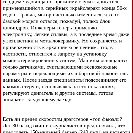
сердцем чудовища по-прежнему служит двигатель,
применявшийся в серийных «крайслерах» конца 50-х
годов. Правда, мотор настолько изменился, что от
базовой модели остался, пожалуй, только блок
цилиндров. Инженеры теперь применяют
электронику, легкие сплавы, а в последнее время даже
углепластики и металлокерамику. Но сохраняется и
приверженность к архаичным решениям, что, в
частности, относится к запрету на установку
компьютеризированных систем. Машины оснащаются
только датчиками, считывающими всевозможные
параметры и передающими их в бортовой накопитель
данных. После заезда специалисты подсоединяют его
к компьютеру и, основываясь на его показаниях,
регулируют двигатель и другие системы, готовя
аппарат к следующему заезду.
Есть ли предел скоростям дрэгстеров «топ фьюэл»?
Лет 30 назад один из журналистов предположил, что
преодолеть 150-мильный барьер (240 км/ч) на четверти