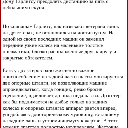
Дону Гарлитсу преодолеть дистанцию за пять с
небольшим секунд.
Но «папаша» Гарлитс, как называют ветерана гонок
на дрэгстерах, не остановился на достигнутом. На
одной из своих последних машин он заменил
передние узкие колеса на маленькие толстые
пневматики, близко расположенные друг к другу и
закрытые обтекателем.
Есть у дрэгстеров одно жизненно важное
приспособление: на задней части шасси монтируются
две опорные штанги, не позволяющие машине
опрокидываться, когда гонщик, резко бросив
сцепление, вдавливает до пола педаль газа. Дрэгстер
как бы поднимается на дыбы: только на задних
колесах и опорных штангах аппарат рвется вперед,
уподобляясь доисторическому чудовищу, вставшему
на задние лапы и устремившемуся к жертве. В этот
момент дрэгстер полностью неуправляем. Жестокие