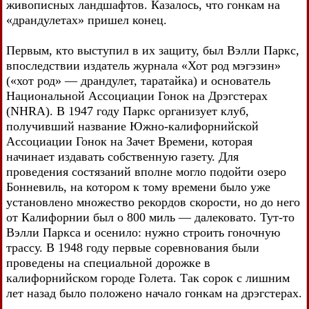
живописных ландшафтов. Казалось, что гонкам на
«драндулетах» пришел конец.
Первым, кто выступил в их защиту, был Вэлли Паркс,
впоследствии издатель журнала «Хот род мэгэзин»
(«хот род» — драндулет, таратайка) и основатель
Национальной Ассоциации Гонок на Дрэгстерах
(NHRA). В 1947 году Паркс организует клуб,
получивший название Южно-калифорнийской
Ассоциации Гонок на Зачет Времени, которая
начинает издавать собственную газету. Для
проведения состязаний вполне могло подойти озеро
Бонневиль, на котором к тому времени было уже
установлено множество рекордов скорости, но до него
от Калифорнии был о 800 миль — далековато. Тут-то
Вэлли Паркса и осенило: нужно строить гоночную
трассу. В 1948 году первые соревнования были
проведены на специальной дорожке в
калифорнийском городе Голета. Так сорок с лишним
лет назад было положено начало гонкам на дрэгстерах.