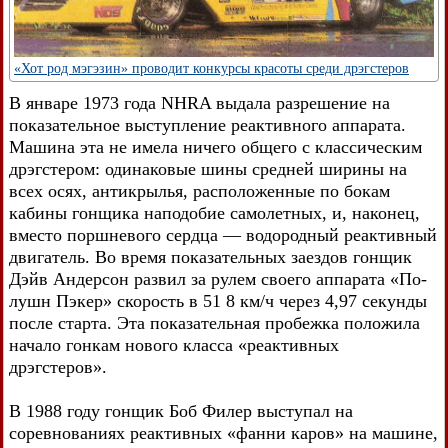
«Хот род мэгэзин» проводит конкурсы красоты среди дрэгстеров
В январе 1973 года NHRA выдала разрешение на
показательное выступление реактивного аппарата.
Машина эта не имела ничего общего с классическим
дрэгстером: одинаковые шины средней ширины на
всех осях, антикрылья, расположенные по бокам
кабины гонщика наподобие самолетных, и, наконец,
вместо поршневого сердца — водородный реактивный
двигатель. Во время показательных заездов гонщик
Дэйв Андерсон развил за рулем своего аппарата «По-
лушн Пэкер» скорость в 51 8 км/ч через 4,97 секунды
после старта. Эта показательная пробежка положила
начало гонкам нового класса «реактивных
дрэгстеров».
В 1988 году гонщик Боб Филер выступал на
соревнованиях реактивных «фанни каров» на машине,