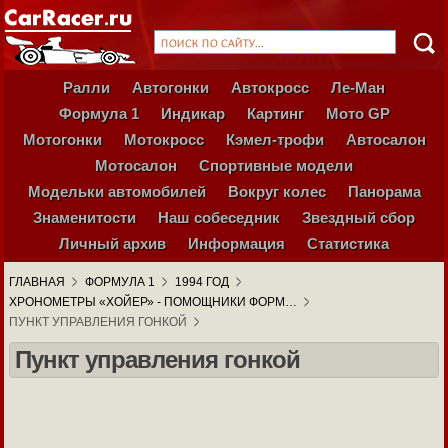
Ралли
Автогонки
Автокросс
Ле-Ман
Формула 1
Индикар
Картинг
Мото GP
Мотогонки
Мотокросс
Кэмел-трофи
Автосалон
Мотосалон
Спортивные модели
Модельки автомобилей
Вокруг колес
Панорама
Знаменитости
Наш собеседник
Звездный сбор
Личный архив
Информация
Статистика
ГЛАВНАЯ
ФОРМУЛА 1
1994 ГОД
ХРОНОМЕТРЫ «ХОЙЕР» - ПОМОЩНИКИ ФОРМ…
ПУНКТ УПРАВЛЕНИЯ ГОНКОЙ
Пункт управления гонкой