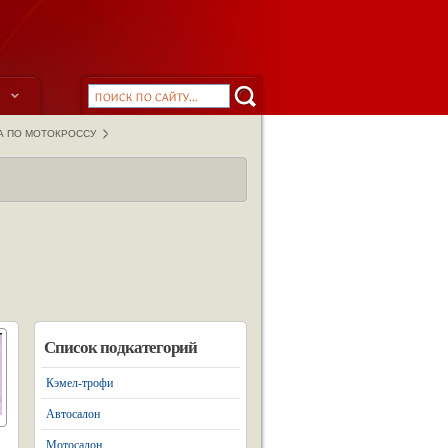
ы
А ПО МОТОКРОССУ
Список подкатегорий
Кэмел-трофи
Автосалон
Мотосалон