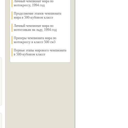
Личный чемпионат мира по
мотокроссу, 1994 год
Продолжение этапов чемпионата
мира в 500-кубовом классе
Личный чемпионат мира по
мотогонкам на льду, 1994 год
Призеры чемпионата мира по
мотокроссу в классе 500 см3
Первые этапы мирового чемпионата
в 500-кубовом классе