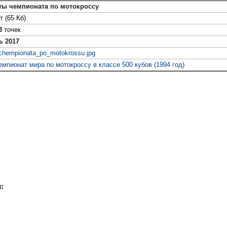
ты чемпионата по мотокроссу
т (65 Кб)
3
точек
ь 2017
_chempionata_po_motokrossu.jpg
мпионат мира по мотокроссу в классе 500 кубов (1994 год)
: