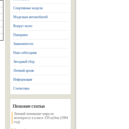
Спортивные модели
Модельки автомобилей
Вокруг колес
Панорама
Знаменитости
Наш собеседник
Звездный сбор
Личный архив
Информация
Статистика
Похожие статьи
Личный чемпионат мира по
мотокроссу в классе 250 кубов (1994
год)