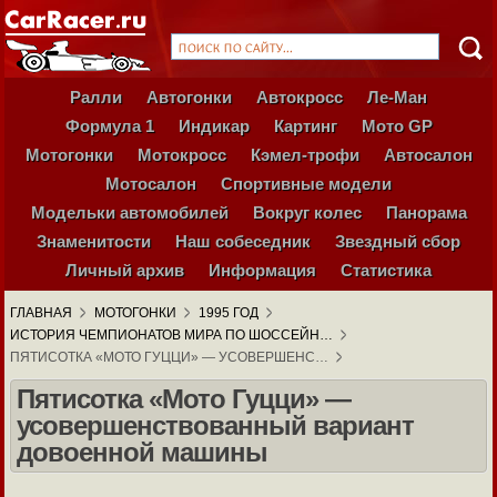
Ралли
Автогонки
Автокросс
Ле-Ман
Формула 1
Индикар
Картинг
Мото GP
Мотогонки
Мотокросс
Кэмел-трофи
Автосалон
Мотосалон
Спортивные модели
Модельки автомобилей
Вокруг колес
Панорама
Знаменитости
Наш собеседник
Звездный сбор
Личный архив
Информация
Статистика
ГЛАВНАЯ
МОТОГОНКИ
1995 ГОД
ИСТОРИЯ ЧЕМПИОНАТОВ МИРА ПО ШОССЕЙН…
ПЯТИСОТКА «МОТО ГУЦЦИ» — УСОВЕРШЕНС…
Пятисотка «Мото Гуцци» —
усовершенствованный вариант
довоенной машины