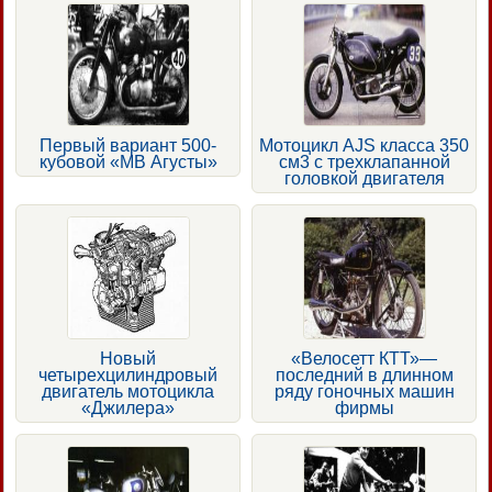
Первый вариант 500-
Мотоцикл AJS класса 350
кубовой «МВ Агусты»
см3 с трехклапанной
головкой двигателя
Новый
«Велосетт КТТ»—
четырехцилиндровый
последний в длинном
двигатель мотоцикла
ряду гоночных машин
«Джилера»
фирмы