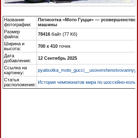
Название
Пятисотка «Мото Гуцци» — усовершенство
фотографии:
машины
Размер
78416
байт (77 Кб)
файла:
Ширина и
700 x 410
точек
высота:
Дата
12 Сентябрь 2025
добавления:
Ссылка на
pyatisotka_moto_gucci__usovershenstvovannyy_
картинку:
Статья
История чемпионатов мира по шоссейно-кольц
расположения: