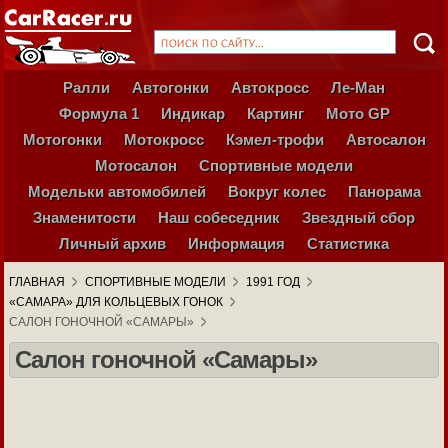
Ралли
Автогонки
Автокросс
Ле-Ман
Формула 1
Индикар
Картинг
Мото GP
Мотогонки
Мотокросс
Кэмел-трофи
Автосалон
Мотосалон
Спортивные модели
Модельки автомобилей
Вокруг колес
Панорама
Знаменитости
Наш собеседник
Звездный сбор
Личный архив
Информация
Статистика
ГЛАВНАЯ
СПОРТИВНЫЕ МОДЕЛИ
1991 ГОД
«САМАРА» ДЛЯ КОЛЬЦЕВЫХ ГОНОК
САЛОН ГОНОЧНОЙ «САМАРЫ»
Салон гоночной «Самары»