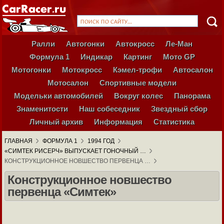
Ралли
Автогонки
Автокросс
Ле-Ман
Формула 1
Индикар
Картинг
Мото GP
Мотогонки
Мотокросс
Кэмел-трофи
Автосалон
Мотосалон
Спортивные модели
Модельки автомобилей
Вокруг колес
Панорама
Знаменитости
Наш собеседник
Звездный сбор
Личный архив
Информация
Статистика
ГЛАВНАЯ
ФОРМУЛА 1
1994 ГОД
«СИМТЕК РИСЕРЧ» ВЫПУСКАЕТ ГОНОЧНЫЙ …
КОНСТРУКЦИОННОЕ НОВШЕСТВО ПЕРВЕНЦА …
Конструкционное новшество
первенца «Симтек»