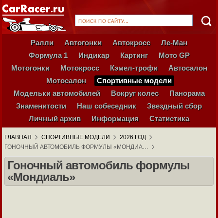
Ралли
Автогонки
Автокросс
Ле-Ман
Формула 1
Индикар
Картинг
Мото GP
Мотогонки
Мотокросс
Кэмел-трофи
Автосалон
Мотосалон
Спортивные модели
Модельки автомобилей
Вокруг колес
Панорама
Знаменитости
Наш собеседник
Звездный сбор
Личный архив
Информация
Статистика
ГЛАВНАЯ
СПОРТИВНЫЕ МОДЕЛИ
2026 ГОД
ГОНОЧНЫЙ АВТОМОБИЛЬ ФОРМУЛЫ «МОНДИА…
Гоночный автомобиль формулы
«Мондиаль»