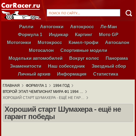
Ралли
Автогонки
Автокросс
Ле-Ман
Формула 1
Индикар
Картинг
Мото GP
Мотогонки
Мотокросс
Кэмел-трофи
Автосалон
Мотосалон
Спортивные модели
Модельки автомобилей
Вокруг колес
Панорама
Знаменитости
Наш собеседник
Звездный сбор
Личный архив
Информация
Статистика
ГЛАВНАЯ
ФОРМУЛА 1
1994 ГОД
ВТОРОЙ ЭТАП ЧЕМПИОНАТ МИРА Ф1 1994 …
ХОРОШИЙ СТАРТ ШУМАХЕРА - ЕЩЁ НЕ ГАР…
Хороший старт Шумахера - ещё не
гарант победы