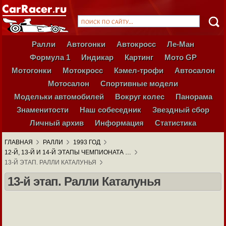
Ралли
Автогонки
Автокросс
Ле-Ман
Формула 1
Индикар
Картинг
Мото GP
Мотогонки
Мотокросс
Кэмел-трофи
Автосалон
Мотосалон
Спортивные модели
Модельки автомобилей
Вокруг колес
Панорама
Знаменитости
Наш собеседник
Звездный сбор
Личный архив
Информация
Статистика
ГЛАВНАЯ
РАЛЛИ
1993 ГОД
12-Й, 13-Й И 14-Й ЭТАПЫ ЧЕМПИОНАТА …
13-Й ЭТАП. РАЛЛИ КАТАЛУНЬЯ
13-й этап. Ралли Каталунья