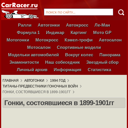
Ралли
Автогонки
Автокросс
Ле-Ман
Формула 1
Индикар
Картинг
Мото GP
Мотогонки
Мотокросс
Кэмел-трофи
Автосалон
Мотосалон
Спортивные модели
Модельки автомобилей
Вокруг колес
Панорама
Знаменитости
Наш собеседник
Звездный сбор
Личный архив
Информация
Статистика
ГЛАВНАЯ
АВТОГОНКИ
1994 ГОД
ТИТАНЫ-ПРЕДВЕСТНИКИ ГОНОЧНЫХ ВОЙН
ГОНКИ, СОСТОЯВШИЕСЯ В 1899-1901ГГ
Гонки, состоявшиеся в 1899-1901гг