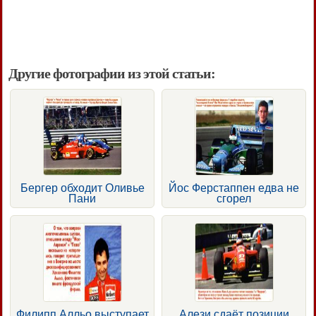
Другие фотографии из этой статьи:
Бергер обходит Оливье
Йос Ферстаппен едва не
Пани
сгорел
Филипп Алльо выступает
Алези сдаёт позиции