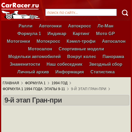
Ралли
Автогонки
Автокросс
Ле-Ман
Формула 1
Индикар
Картинг
Мото GP
Мотогонки
Мотокросс
Кэмел-трофи
Автосалон
Мотосалон
Спортивные модели
Модельки автомобилей
Вокруг колес
Панорама
Знаменитости
Наш собеседник
Звездный сбор
Личный архив
Информация
Статистика
ГЛАВНАЯ
ФОРМУЛА 1
1994 ГОД
ФОРМУЛА 1 1994 ГОДА: ЭТАПЫ 9-11
9-Й ЭТАП ГРАН-ПРИ
9-й этап Гран-при